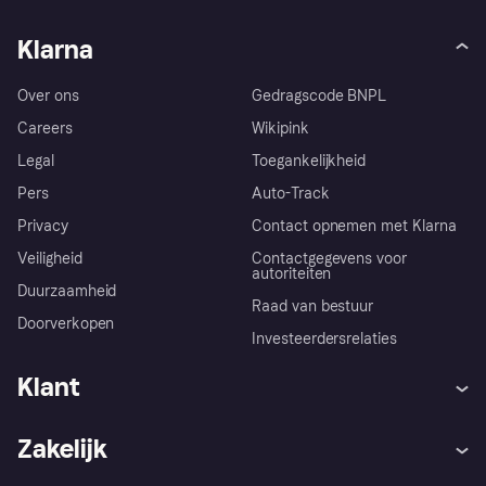
Klarna
Over ons
Gedragscode BNPL
Careers
Wikipink
Legal
Toegankelijkheid
Pers
Auto-Track
Privacy
Contact opnemen met Klarna
Veiligheid
Contactgegevens voor
autoriteiten
Duurzaamheid
Raad van bestuur
Doorverkopen
Investeerdersrelaties
Klant
Hulp
Klachten
Zakelijk
Login
Onze belofte