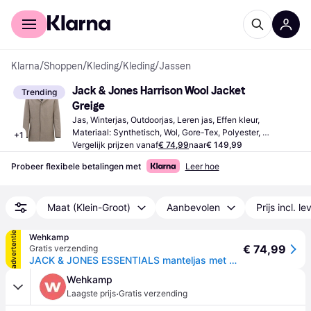
Voor shoppers
Voor bedrijven
Klarna
/
Shoppen
/
Kleding
/
Kleding
/
Jassen
Jack & Jones Harrison Wool Jacket 
Trending
Greige
Jas, Winterjas, Outdoorjas, Leren jas, Effen kleur, 
Materiaal: Synthetisch, Wol, Gore-Tex, Polyester, 
+
1
Waterdicht, Waterafstotend, Winddicht, Zakken, Gevoerd, 
Vergelijk prijzen vanaf
€ 74,99
naar
€ 149,99
Ademend
Probeer flexibele betalingen met
Leer hoe
Maat (Klein-Groot)
Aanbevolen
Prijs incl. l
advertentie
Wehkamp
€ 74,99
Gratis verzending
JACK & JONES ESSENTIALS manteljas met wol beige
Wehkamp
·
Laagste prijs
Gratis verzending