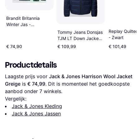
Brandit Britannia
Winter Jas -
Blauw/Indigo
Replay Quilted
Tommy Jeans Donsjas
- Zwart
TJM LT Down Jacket
EXT - Blauw
€ 74,90
€ 109,99
€ 101,49
Productdetails
Laagste prijs voor 
Jack & Jones Harrison Wool Jacket 
Greige
 is 
€ 74,99
. Dit is momenteel het goedkoopste 
aanbod onder 
7
 winkels.
Vergelijk:
Jack & Jones Kleding
Jack & Jones Jassen