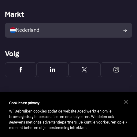
Webwinkelsupport
Developers
De Klarna app
Privacyinstellingen
Zakelijke login
Operationele status
Markt
Winkeloverzicht
Je herroepingsrecht
Verkoop met Klarna
Platformen en partners
Kopersbescherming voor
consumenten
Nederland
Volg
Cookies en privacy
Wij gebruiken cookies zodat de website goed werkt en om je
browsegedrag te personaliseren en analyseren. We delen ook
gegevens met onze advertentiepartners. Je kunt je voorkeuren op elk
moment beheren of je toestemming intrekken.