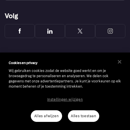
Volg
Cookies en privacy
Wij gebruiken cookies zodat de website goed werkt en om je
browsegedrag te personaliseren en analyseren. We delen ook
gegevens met onze advertentiepartners. Je kunt je voorkeuren op elk
moment beheren of je toestemming intrekken.
Instellingen wijzigen
Copyright © 2005-2026 Klarna Bank AB (publ). Headquarters: Stockholm, Sweden. All
rights reserved. Klarna Bank AB (publ). Sveavägen 46, 111 34 Stockholm. Organization
number: 556737-0431
Alles afwijzen
Alles toestaan
Cookies
Klarna.com