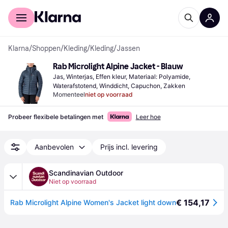
Voor shoppers
Voor bedrijven
Klarna
/
Shoppen
/
Kleding
/
Kleding
/
Jassen
Rab Microlight Alpine Jacket - Blauw
Jas, Winterjas, Effen kleur, Materiaal: Polyamide, 
Waterafstotend, Winddicht, Capuchon, Zakken
Momenteel
niet op voorraad
Probeer flexibele betalingen met
Leer hoe
Aanbevolen
Prijs incl. levering
Scandinavian Outdoor
Niet op voorraad
€ 154,17
Rab Microlight Alpine Women's Jacket light down