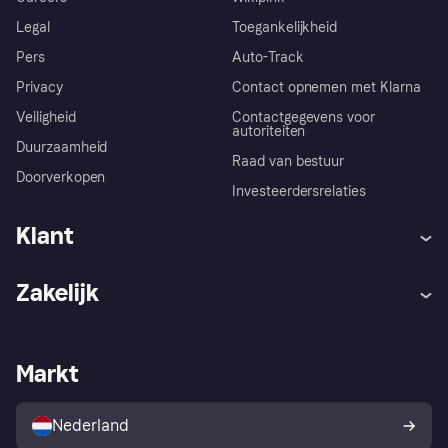
Legal
Toegankelijkheid
Pers
Auto-Track
Privacy
Contact opnemen met Klarna
Veiligheid
Contactgegevens voor
autoriteiten
Duurzaamheid
Raad van bestuur
Doorverkopen
Investeerdersrelaties
Klant
Hulp
Klachten
Zakelijk
Login
Onze belofte
Webwinkelsupport
Developers
De Klarna app
Privacyinstellingen
Zakelijke login
Operationele status
Markt
Winkeloverzicht
Je herroepingsrecht
Verkoop met Klarna
Platformen en partners
Kopersbescherming voor
consumenten
Nederland