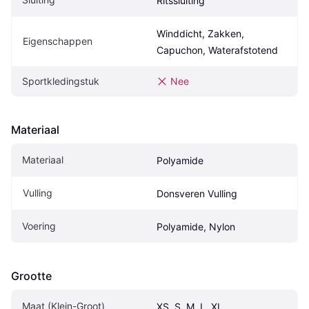
Ritssluiting
Winddicht, Zakken, 
Eigenschappen
Capuchon, Waterafstotend
Sportkledingstuk
Nee
Materiaal
Materiaal
Polyamide
Vulling
Donsveren Vulling
Voering
Polyamide, Nylon
Grootte
Maat (Klein-Groot)
XS, S, M, L, XL