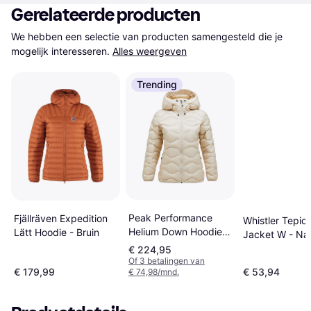
Gerelateerde producten
We hebben een selectie van producten samengesteld die je 
mogelijk interesseren.
Alles weergeven
Trending
Peak Performance
Fjällräven Expedition
Whistler Tepic 
Helium Down Hoodie
Lätt Hoodie - Bruin
Jacket W - Na
Jas - Beige
€ 224,95
Of 3 betalingen van
€ 179,99
€ 53,94
€ 74,98/mnd.