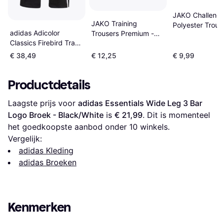
JAKO Challen
JAKO Training
Polyester Trou
adidas Adicolor
Trousers Premium -
Unisex - Black
Classics Firebird Track
Grijs
Green
Pants - Black
€ 38,49
€ 12,25
€ 9,99
Productdetails
Laagste prijs voor 
adidas Essentials Wide Leg 3 Bar 
Logo Broek - Black/White
 is 
€ 21,99
. Dit is momenteel 
het goedkoopste aanbod onder 
10
 winkels.
Vergelijk:
adidas Kleding
adidas Broeken
Kenmerken