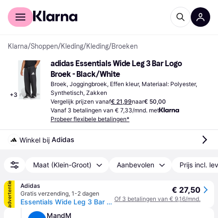
Voor shoppers
Voor bedrijven
Klarna
/
Shoppen
/
Kleding
/
Kleding
/
Broeken
adidas Essentials Wide Leg 3 Bar Logo 
Broek - Black/White
Broek, Joggingbroek, Effen kleur, Materiaal: Polyester, 
Synthetisch, Zakken
+
3
Vergelijk prijzen vanaf
€ 21,99
naar
€ 50,00
Vanaf 3 betalingen van € 7,33/mnd. met
Probeer flexibele betalingen*
Adidas
Winkel bij 
Maat (Klein-Groot)
Aanbevolen
Prijs incl. l
advertentie
Adidas
€ 27,50
Gratis verzending
,
1-2 dagen
Of 3 betalingen van € 9,16/mnd.
Essentials Wide Leg 3 Bar Logo Broek - Pure Ruby / Black - M
MandM