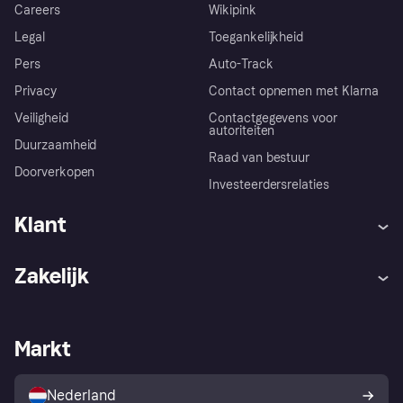
Careers
Wikipink
Legal
Toegankelijkheid
Pers
Auto-Track
Privacy
Contact opnemen met Klarna
Veiligheid
Contactgegevens voor
autoriteiten
Duurzaamheid
Raad van bestuur
Doorverkopen
Investeerdersrelaties
Klant
Hulp
Klachten
Zakelijk
Login
Onze belofte
Webwinkelsupport
Developers
De Klarna app
Privacyinstellingen
Zakelijke login
Operationele status
Markt
Winkeloverzicht
Je herroepingsrecht
Verkoop met Klarna
Platformen en partners
Kopersbescherming voor
consumenten
Nederland