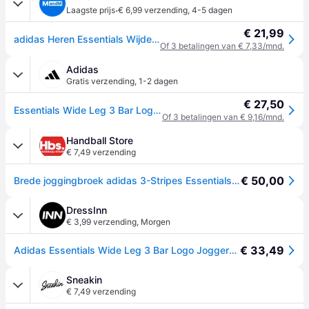
·
Laagste prijs
€ 6,99 verzending
,
4-5 dagen
€ 21,99
adidas Heren Essentials Wijde Pijp 3 Strepen Logo Joggers Pure Ruby/Zwart
Of 3 betalingen van € 7,33/mnd.
Adidas
Gratis verzending
,
1-2 dagen
€ 27,50
Essentials Wide Leg 3 Bar Logo Broek - Pure Ruby / Black - 2XL
Of 3 betalingen van € 9,16/mnd.
Handball Store
€ 7,49 verzending
€ 50,00
Brede joggingbroek adidas 3-Stripes Essentials - Gris
DressInn
€ 3,99 verzending
,
Morgen
€ 33,49
Adidas Essentials Wide Leg 3 Bar Logo Joggers Grijs L / Regular Man
Sneakin
€ 7,49 verzending