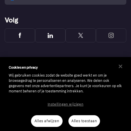
Volg
Cookies en privacy
Wij gebruiken cookies zodat de website goed werkt en om je
browsegedrag te personaliseren en analyseren. We delen ook
gegevens met onze advertentiepartners. Je kunt je voorkeuren op elk
moment beheren of je toestemming intrekken.
Instellingen wijzigen
Copyright © 2005-2026 Klarna Bank AB (publ). Headquarters: Stockholm, Sweden. All
rights reserved. Klarna Bank AB (publ). Sveavägen 46, 111 34 Stockholm. Organization
number: 556737-0431
Alles afwijzen
Alles toestaan
Cookies
Klarna.com