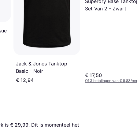
Superdry Base Tankto
Set Van 2 - Zwart
sue
Jack & Jones Tanktop
Basic - Noir
€ 17,50
€ 12,94
Of 3 betalingen van € 5,83/mn
ck
 is 
€ 29,99
. Dit is momenteel het 