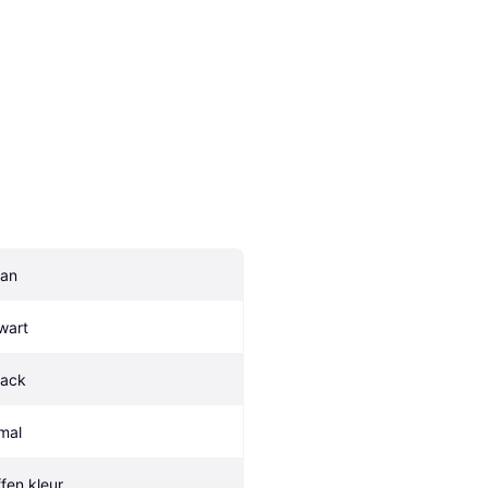
an
wart
lack
mal
ffen kleur