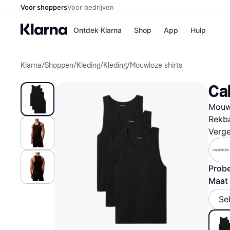
Voor shoppers
Voor bedrijven
Ontdek Klarna
Shop
App
Hulp
Klarna
/
Shoppen
/
Kleding
/
Kleding
/
Mouwloze shirts
Winkels
Media
B
Ca
Bol
B
Booki
B
Mouwl
H&M
B
Kruidv
Rekb
Verge
Probe
Winkelove
Maat 
Se