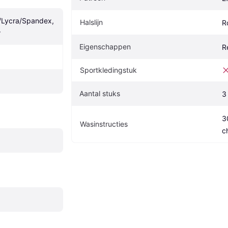
/Lycra/Spandex, 
Halslijn
R
r
Eigenschappen
R
Sportkledingstuk
Aantal stuks
3
30
Wasinstructies
c