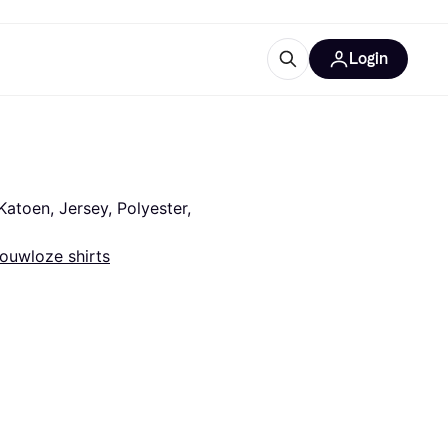
Login
trustingen
IM
atoen, Jersey, Polyester, 
ouwloze shirts
gorieën