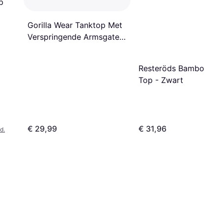
p
Gorilla Wear Tanktop Met
Verspringende Armsgaten
- Noir
Resteröds Bamboo T
Top - Zwart
€ 29,99
€ 31,96
d.