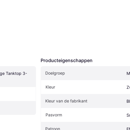
Producteigenschappen
Doelgroep
nge Tanktop 3-
M
Kleur
Z
Kleur van de fabrikant
B
Pasvorm
S
Patroon
E