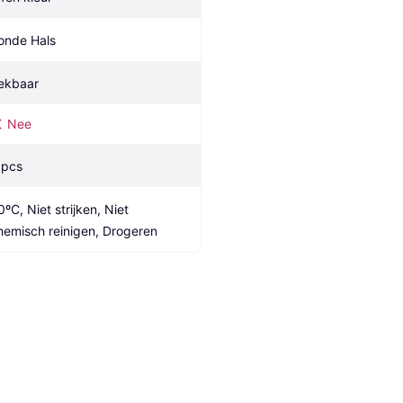
onde Hals
ekbaar
Nee
 pcs
ºC, Niet strijken, Niet 
hemisch reinigen, Drogeren