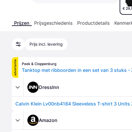
€ 29,
Prijzen
Prijsgeschiedenis
Productdetails
Kenmer
Prijs incl. levering
advertentie
Peek & Cloppenburg
Tanktop met ribboorden in een set van 3 stuks -
DressInn
Calvin Klein Lv00nb4184 Sleeveless T-shirt 3 Unit
Amazon