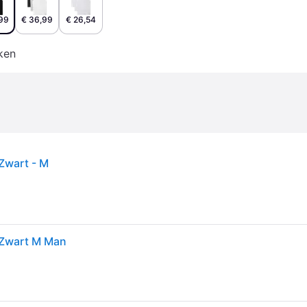
99
€ 36,99
€ 26,54
ken
 Zwart - M
s Zwart M Man