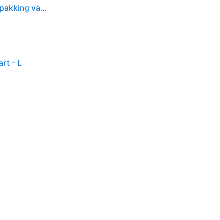
Calvin Klein Tanktop voor heren met ronde hals, verpakking van 3 stuks, zwart (zwart, zwart, zwart), M
rt - L