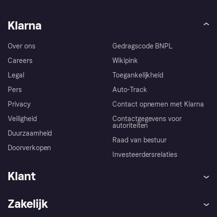
Klarna
Over ons
Gedragscode BNPL
Careers
Wikipink
Legal
Toegankelijkheid
Pers
Auto-Track
Privacy
Contact opnemen met Klarna
Veiligheid
Contactgegevens voor
autoriteiten
Duurzaamheid
Raad van bestuur
Doorverkopen
Investeerdersrelaties
Klant
Hulp
Klachten
Zakelijk
Login
Onze belofte