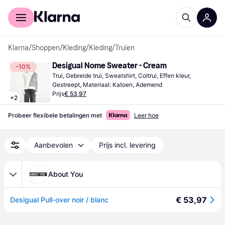
Voor shoppers
Voor bedrijven
Klarna
/
Shoppen
/
Kleding
/
Kleding
/
Truien
Desigual Nome Sweater - Cream
-10%
Trui, Gebreide trui, Sweatshirt, Coltrui, Effen kleur, 
Gestreept, Materiaal: Katoen, Ademend
Prijs
€ 53,97
+
2
Probeer flexibele betalingen met
Leer hoe
Aanbevolen
Prijs incl. levering
About You
€ 53,97
Desigual Pull-over noir / blanc