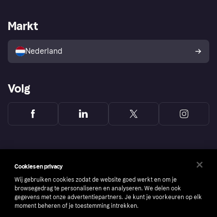
Webwinkelsupport
Developers
De Klarna app
Privacyinstellingen
Zakelijke login
Operationele status
Markt
Winkeloverzicht
Je herroepingsrecht
Verkoop met Klarna
Platformen en partners
Kopersbescherming voor
consumenten
Nederland
Volg
Cookies en privacy
Wij gebruiken cookies zodat de website goed werkt en om je
browsegedrag te personaliseren en analyseren. We delen ook
gegevens met onze advertentiepartners. Je kunt je voorkeuren op elk
moment beheren of je toestemming intrekken.