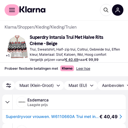
Voor shoppers
Voor bedrijven
Klarna
/
Shoppen
/
Kleding
/
Kleding
/
Truien
Superdry Intarsia Trui Met Halve Rits 
Crème - Beige
Trui, Sweatshirt, Half-zip trui, Coltrui, Gebreide trui, Effen 
kleur, Materiaal: Stof, Katoen, Wol, Hoog comfort
+
1
Vergelijk prijzen vanaf
€ 40,49
naar
€ 99,99
Probeer flexibele betalingen met
Leer hoe
Maat (Klein-Groot)
Maat (EU)
Aanbevolen
Esdemarca
Laagste prijs
€ 40,49
Superdryvoor vrouwen. W6110660A Trui met intarsia beige (S), Casual, Katoen