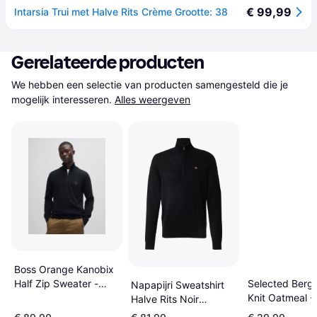
€ 99,99
Intarsia Trui met Halve Rits Crème Grootte: 38
Gerelateerde producten
We hebben een selectie van producten samengesteld die je 
mogelijk interesseren.
Alles weergeven
Boss Orange Kanobix
Half Zip Sweater -
Selected Berg 
Napapijri Sweatshirt
Black
Knit Oatmeal -
Halve Rits Noir
Turtlenecks