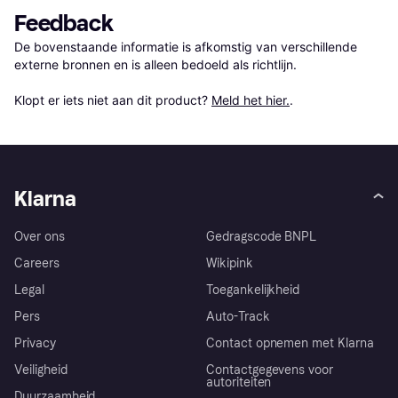
Feedback
De bovenstaande informatie is afkomstig van verschillende 
externe bronnen en is alleen bedoeld als richtlijn.

Klopt er iets niet aan dit product? 
Meld het hier.
.
Klarna
Over ons
Gedragscode BNPL
Careers
Wikipink
Legal
Toegankelijkheid
Pers
Auto-Track
Privacy
Contact opnemen met Klarna
Veiligheid
Contactgegevens voor
autoriteiten
Duurzaamheid