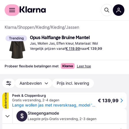
Voor shoppers
Voor bedrijven
Klarna
/
Shoppen
/
Kleding
/
Kleding
/
Jassen
Opus Halflange Bruine Mantel
Trending
Jas, Wollen Jas, Effen kleur, Materiaal: Wol
Vergelijk prijzen vanaf
€ 119,99
naar
€ 139,99
Probeer flexibele betalingen met
Leer hoe
Aanbevolen
Prijs incl. levering
advertentie
Peek & Cloppenburg
€ 139,99
Gratis verzending
,
2-4 dagen
Lange wollen jas met reverskraag, model 'Havilda' - Lichtbruin - 42
Steegengamode
S
·
Laagste prijs
Gratis verzending
,
2-3 dagen