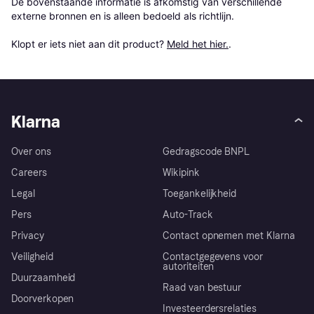
De bovenstaande informatie is afkomstig van verschillende 
externe bronnen en is alleen bedoeld als richtlijn.

Klopt er iets niet aan dit product? 
Meld het hier.
.
Klarna
Over ons
Gedragscode BNPL
Careers
Wikipink
Legal
Toegankelijkheid
Pers
Auto-Track
Privacy
Contact opnemen met Klarna
Veiligheid
Contactgegevens voor
autoriteiten
Duurzaamheid
Raad van bestuur
Doorverkopen
Investeerdersrelaties