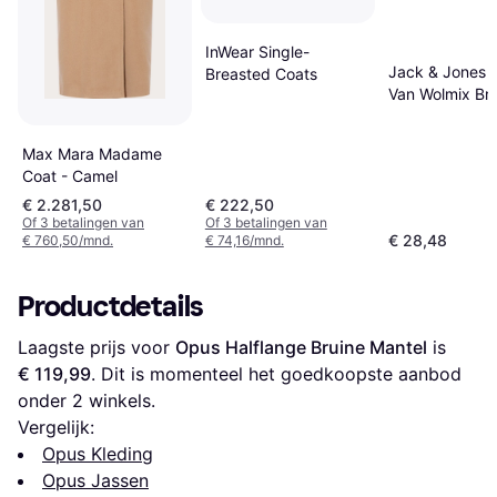
InWear Single-
Jack & Jones 
Breasted Coats
Van Wolmix Br
Max Mara Madame
Coat - Camel
€ 2.281,50
€ 222,50
Of 3 betalingen van
Of 3 betalingen van
€ 28,48
€ 760,50/mnd.
€ 74,16/mnd.
Productdetails
Laagste prijs voor 
Opus Halflange Bruine Mantel
 is 
€ 119,99
. Dit is momenteel het goedkoopste aanbod 
onder 
2
 winkels.
Vergelijk:
Opus Kleding
Opus Jassen