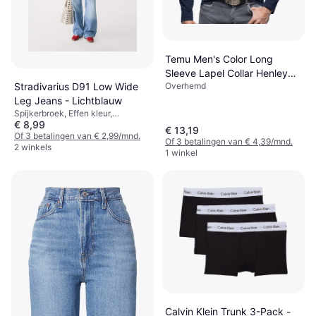
Temu Men's Color Long
Sleeve Lapel Collar Henley
Overhemd
Stradivarius D91 Low Wide
Shirt
Leg Jeans - Lichtblauw
Spijkerbroek, Effen kleur,
€ 8,99
Materiaal: Denim, Katoen
€ 13,19
Of 3 betalingen van € 2,99/mnd.
Of 3 betalingen van € 4,39/mnd.
2 winkels
1 winkel
Calvin Klein Trunk 3-Pack -