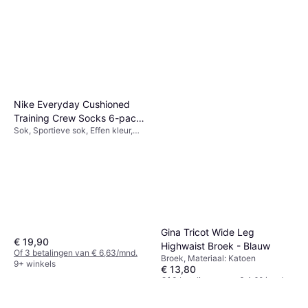
Nike Everyday Cushioned
Training Crew Socks 6-pack
Sok, Sportieve sok, Effen kleur,
- White/Black
Materiaal: Polyester, Katoen,
Elastaan/Lycra/Spandex, Nylon,
Ademend, Rekbaar
Gina Tricot Wide Leg
€ 19,90
Highwaist Broek - Blauw
Of 3 betalingen van € 6,63/mnd.
Broek, Materiaal: Katoen
9+ winkels
€ 13,80
Of 3 betalingen van € 4,60/mnd.
2 winkels