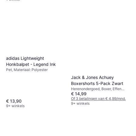
adidas Lightweight
Honkbalpet - Legend Ink
Pet, Materiaal: Polyester
Jack & Jones Achuey
Boxershorts 5-Pack Zwart
Herenondergoed, Boxer, Effen
€ 14,99
kleur, Materiaal:
Elastaan/Lycra/Spandex, Katoen,
Of 3 betalingen van € 4,99/mnd.
€ 13,90
Jersey
9+ winkels
9+ winkels