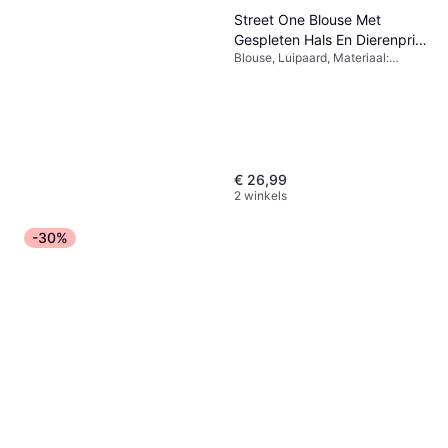
Street One Blouse Met
Gespleten Hals En Dierenprint
Blouse, Luipaard, Materiaal:
- Beige
Viscose
€ 26,99
2 winkels
-30%
Only Madison Blush Hw Wide
Jeans - Blue/Light Blue
Spijkerbroek, Materiaal: Katoen,
Denim
€ 24,54
Denim, Elastaan/Lycra/Spandex
9+ winkels