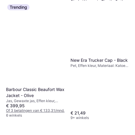
Shein Women's Elastic Satin
Trending
Silk Texture Midi Skirt
Rok, Midi rok, Effen kleur,
€ 17,32
Materiaal: Polyester
Of 3 betalingen van € 5,77/mnd.
1 winkel
New Era Trucker Cap - Black
Pet, Effen kleur, Materiaal: Katoen,
Polyester, Mesh, Verstelbaar
Barbour Classic Beaufort Wax
Jacket - Olive
Jas, Gewaxte jas, Effen kleur,
€ 399,95
Materiaal: Was, Polyester,
Ribfluweel, Winddicht, Gewaxt,
Of 3 betalingen van € 133,31/mnd.
€ 21,49
Gevoerd, Afneembare Capuchon,
6 winkels
9+ winkels
Zakken, Waterafstotend