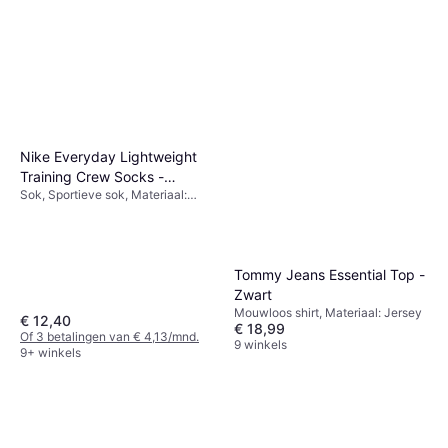
Duurzaam, Zakken, Wasbaar,
Rekbaar
Nike Everyday Lightweight
Training Crew Socks -
Sok, Sportieve sok, Materiaal:
White/Black
Polyurethaan, Polyester, Katoen
Tommy Jeans Essential Top -
Zwart
Mouwloos shirt, Materiaal: Jersey
€ 12,40
€ 18,99
Of 3 betalingen van € 4,13/mnd.
9 winkels
9+ winkels