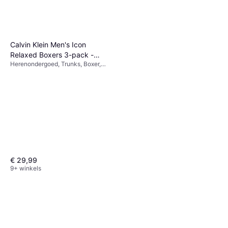
Calvin Klein Men's Icon
Relaxed Boxers 3-pack -
Herenondergoed, Trunks, Boxer,
Black
Effen kleur, Materiaal:
Elastaan/Lycra/Spandex, Katoen,
Vochtregulerend, Ademend,
Naadloos, Rekbaar
€ 29,99
9+ winkels
Jack & Jones Intelligence
Jeans Blue
Spijkerbroek, Effen kleur,
€ 17,99
Materiaal: Denim, Jersey,
Elastaan/Lycra/Spandex, Katoen,
9+ winkels