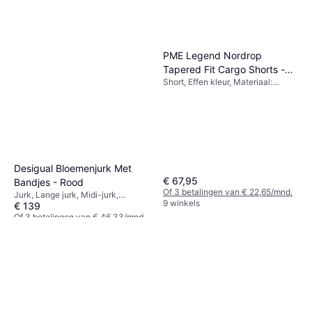
PME Legend Nordrop
Tapered Fit Cargo Shorts -
Short, Effen kleur, Materiaal:
Groen
Katoen, Rekbaar
Desigual Bloemenjurk Met
€ 67,95
Bandjes - Rood
Of 3 betalingen van € 22,65/mnd.
Jurk, Lange jurk, Midi-jurk,
9 winkels
€ 139
Bloemen, Effen kleur, Materiaal:
Polyester
Of 3 betalingen van € 46,33/mnd.
3 winkels