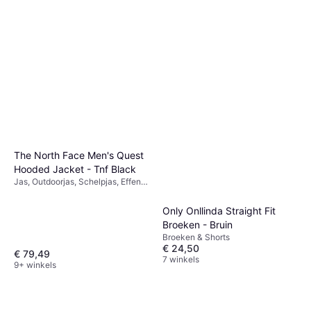
The North Face Men's Quest
Hooded Jacket - Tnf Black
Jas, Outdoorjas, Schelpjas, Effen
kleur, Materiaal: Polyurethaan,
Polyester, Zakken, Capuchon,
Only Onllinda Straight Fit
Waterafstotend, Ademend,
Broeken - Bruin
Verstelbaar, Winddicht, Waterdicht
Broeken & Shorts
€ 24,50
€ 79,49
7 winkels
9+ winkels