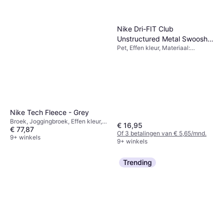
Nike Dri-FIT Club
Unstructured Metal Swoosh
Pet, Effen kleur, Materiaal:
Cap - Black/Metallic Silver
Polyester, Verstelbaar
Nike Tech Fleece - Grey
Broek, Joggingbroek, Effen kleur,
€ 16,95
€ 77,87
Materiaal: Katoen, Fleece,
Of 3 betalingen van € 5,65/mnd.
Polyester, Zakken
9+ winkels
9+ winkels
Trending