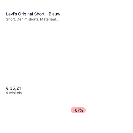
Levi's Original Short - Blauw
Short, Denim shorts, Materiaal:
Denim, Katoen, Zakken
€ 35,21
9 winkels
-67%
Only Juicy High Waist Wide
Leg Jeans - Blue/Medium
Spijkerbroek, Materiaal: Katoen,
Blue Denim
€ 24,76
Denim, Elastaan/Lycra/Spandex
9+ winkels