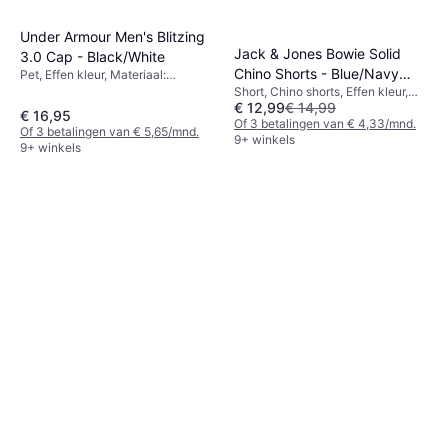
Under Armour Men's Blitzing
Jack & Jones Bowie Solid
3.0 Cap - Black/White
Chino Shorts - Blue/Navy
Pet, Effen kleur, Materiaal:
Polyester, Rekbaar
Short, Chino shorts, Effen kleur,
Blazer
€ 12,99
€ 14,99
Materiaal:
€ 16,95
Elastaan/Lycra/Spandex, Katoen,
Of 3 betalingen van € 4,33/mnd.
Of 3 betalingen van € 5,65/mnd.
Rekbaar
9+ winkels
9+ winkels