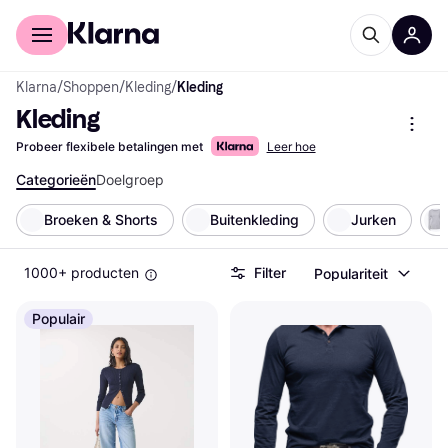
Voor shoppers
Voor bedrijven
Klarna
/
Shoppen
/
Kleding
/
Kleding
Kleding
Probeer flexibele betalingen met
Leer hoe
Categorieën
Doelgroep
Broeken & Shorts
Buitenkleding
Jurken
1000+ producten
Filter
Populariteit
Populair