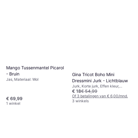
Mango Tussenmantel Picarol
- Bruin
Gina Tricot Boho Mini
Jas, Materiaal: Wol
Dressmini Jurk - Lichtblauw
Jurk, Korte jurk, Effen kleur,
€ 18
€ 54,99
Materiaal: Polyamide
Of 3 betalingen van € 6,00/mnd.
€ 69,99
3 winkels
1 winkel