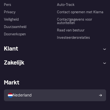
Pers
Auto-Track
Privacy
Contact opnemen met Klarna
Veiligheid
Contactgegevens voor
autoriteiten
Duurzaamheid
Raad van bestuur
Doorverkopen
Investeerdersrelaties
Klant
Hulp
Klachten
Zakelijk
Login
Onze belofte
Webwinkelsupport
Developers
De Klarna app
Privacyinstellingen
Zakelijke login
Operationele status
Markt
Winkeloverzicht
Je herroepingsrecht
Verkoop met Klarna
Platformen en partners
Kopersbescherming voor
consumenten
Nederland