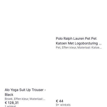
Polo Ralph Lauren Pet Pet
Katoen Met Logoborduring -
Pet, Effen kleur, Materiaal: Katoen,
Zwart
Ademend
Alo Yoga Suit Up Trouser -
Black
Broek, Effen kleur, Materiaal:
€ 44
€ 128,31
Elastaan/Lycra/Spandex,
9+ winkels
Polyester, Rekbaar
1 winkel