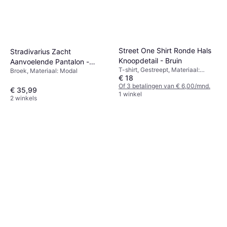
Street One Shirt Ronde Hals
Stradivarius Zacht
Knoopdetail - Bruin
Aanvoelende Pantalon -
T-shirt, Gestreept, Materiaal:
Broek, Materiaal: Modal
Zwart
€ 18
Katoen
Of 3 betalingen van € 6,00/mnd.
€ 35,99
1 winkel
2 winkels