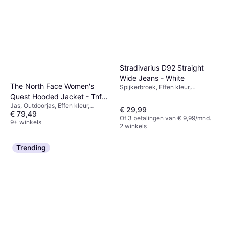
Stradivarius D92 Straight
Wide Jeans - White
The North Face Women's
Spijkerbroek, Effen kleur,
Materiaal: Katoen
Quest Hooded Jacket - Tnf
Jas, Outdoorjas, Effen kleur,
Black/Foil Grey
€ 29,99
€ 79,49
Materiaal: Polyester, Zakken,
Of 3 betalingen van € 9,99/mnd.
Capuchon, Ademend, Duurzaam,
9+ winkels
2 winkels
Winddicht, Waterdicht
Trending