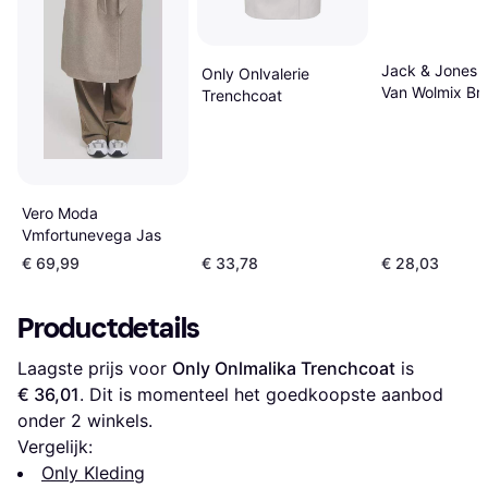
Jack & Jones 
Only Onlvalerie
Van Wolmix Br
Trenchcoat
Vero Moda
Vmfortunevega Jas
€ 69,99
€ 33,78
€ 28,03
Productdetails
Laagste prijs voor 
Only Onlmalika Trenchcoat
 is 
€ 36,01
. Dit is momenteel het goedkoopste aanbod 
onder 
2
 winkels.
Vergelijk:
Only Kleding