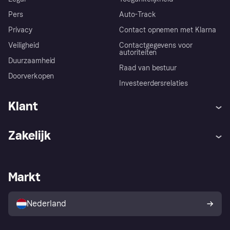
Pers
Auto-Track
Privacy
Contact opnemen met Klarna
Veiligheid
Contactgegevens voor
autoriteiten
Duurzaamheid
Raad van bestuur
Doorverkopen
Investeerdersrelaties
Klant
Hulp
Klachten
Zakelijk
Login
Onze belofte
Webwinkelsupport
Developers
De Klarna app
Privacyinstellingen
Zakelijke login
Operationele status
Markt
Winkeloverzicht
Je herroepingsrecht
Verkoop met Klarna
Platformen en partners
Kopersbescherming voor
consumenten
Nederland