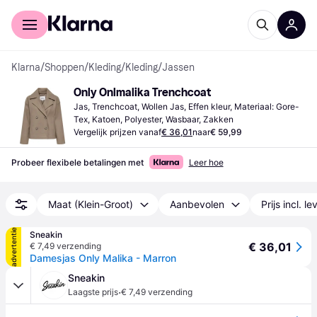
Voor shoppers
Voor bedrijven
Klarna
/
Shoppen
/
Kleding
/
Kleding
/
Jassen
Only Onlmalika Trenchcoat
Jas, Trenchcoat, Wollen Jas, Effen kleur, Materiaal: Gore-
Tex, Katoen, Polyester, Wasbaar, Zakken
Vergelijk prijzen vanaf
€ 36,01
naar
€ 59,99
Probeer flexibele betalingen met
Leer hoe
Maat (Klein-Groot)
Aanbevolen
Prijs incl. l
advertentie
Sneakin
€ 36,01
€ 7,49 verzending
Damesjas Only Malika - Marron
Sneakin
·
Laagste prijs
€ 7,49 verzending