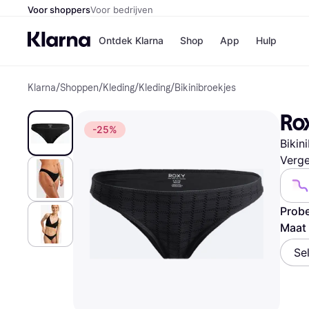
Voor shoppers
Voor bedrijven
Ontdek Klarna
Shop
App
Hulp
Klarna
/
Shoppen
/
Kleding
/
Kleding
/
Bikinibroekjes
Winkels
Media
B
Rox
Bol
B
-25%
Booki
B
Bikin
H&M
B
Kruidv
Verge
Probe
Maat 
Winkelove
Se