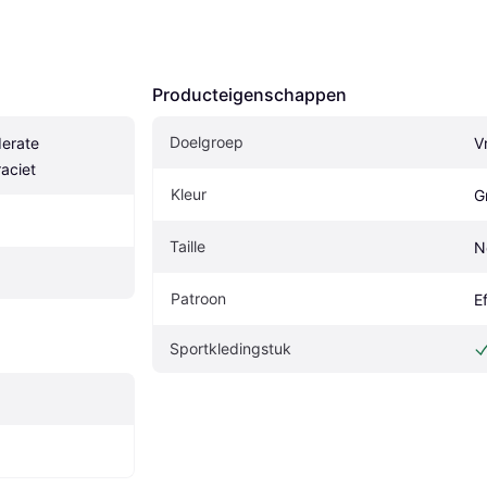
Producteigenschappen
Doelgroep
erate 
V
raciet
Kleur
G
Taille
N
Patroon
E
Sportkledingstuk