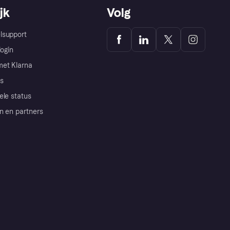
jk
Volg
lsupport
login
et Klarna
s
ele status
n en partners