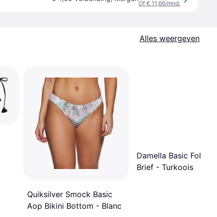
Of € 11,66/mnd.
Alles weergeven
Damella Basic Foldab
Brief - Turkoois
Quiksilver Smock Basic
Aop Bikini Bottom - Blanc