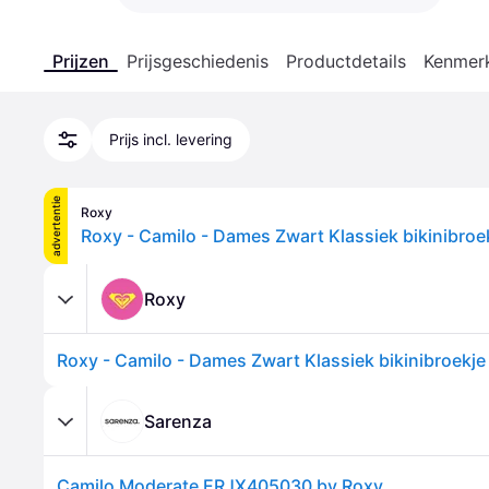
Prijzen
Prijsgeschiedenis
Productdetails
Kenmer
Prijs incl. levering
advertentie
Roxy
Roxy - Camilo - Dames Zwart Klassiek bikinibroe
Roxy
Roxy - Camilo - Dames Zwart Klassiek bikinibroekje
Sarenza
Camilo Moderate ERJX405030 by Roxy