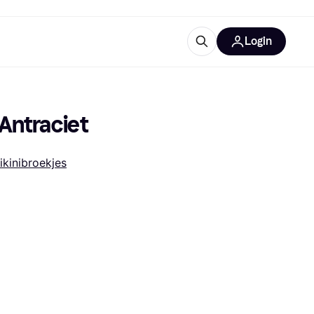
Login
trustingen
IM
Antraciet
ikinibroekjes
gorieën