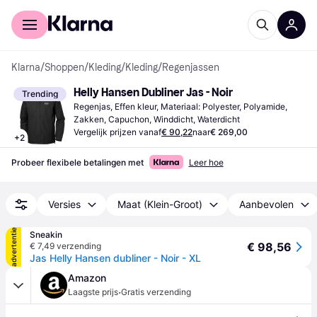
Voor shoppers
Voor bedrijven
Klarna
/
Shoppen
/
Kleding
/
Kleding
/
Regenjassen
Helly Hansen Dubliner Jas - Noir
Trending
Regenjas, Effen kleur, Materiaal: Polyester, Polyamide, 
Zakken, Capuchon, Winddicht, Waterdicht
Vergelijk prijzen vanaf
€ 90,22
naar
€ 269,00
+
2
Probeer flexibele betalingen met
Leer hoe
Versies
Maat (Klein-Groot)
Aanbevolen
advertentie
Sneakin
€ 98,56
€ 7,49 verzending
Jas Helly Hansen dubliner - Noir - XL
Amazon
·
Laagste prijs
Gratis verzending