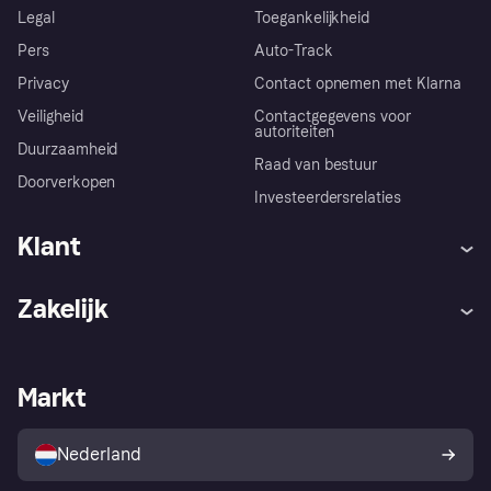
Legal
Toegankelijkheid
Pers
Auto-Track
Privacy
Contact opnemen met Klarna
Veiligheid
Contactgegevens voor
autoriteiten
Duurzaamheid
Raad van bestuur
Doorverkopen
Investeerdersrelaties
Klant
Hulp
Klachten
Zakelijk
Login
Onze belofte
Webwinkelsupport
Developers
De Klarna app
Privacyinstellingen
Zakelijke login
Operationele status
Markt
Winkeloverzicht
Je herroepingsrecht
Verkoop met Klarna
Platformen en partners
Kopersbescherming voor
consumenten
Nederland