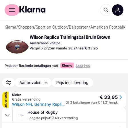
Voor shoppers
Voor bedrijven
Klarna
/
Shoppen
/
Sport en Outdoor
/
Balsporten
/
American Football
/
A
Wilson Replica Trainingsbal Bruin Brown
Amerikaans Voetbal
Vergelijk prijzen vanaf
€ 28,24
naar
€ 33,95
Probeer flexibele betalingen met
Leer hoe
Aanbevolen
Prijs incl. levering
advertentie
Kickz
€ 33,95
Gratis verzending
Of 3 betalingen van € 11,31/mnd.
Wilson NFL Germany Replica Trainingsbal Bruin - brown - 1SIZE
House of Rugby
·
Laagste prijs
€ 7,49 verzending