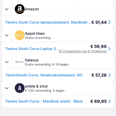
Amazon
€ 51,44
Twelve South Curve laptopstandaard, MacBook-standaard - ergonomische aluminium laptophouder voor Apple, Dell, HP, Lenovo, past op 11 inch tot 17 inch, wit
Appel Hoes
Gratis verzending
€ 59,90
Twelve South Curve Laptop Stand Wit
Of 3 betalingen van € 19,96/mnd.
Galaxus
Gratis verzending
,
9-16 dagen
€ 57,26
TwelveSouth Curve, Notebookstandaard, Wit
amble & strut
A
€ 7,50 verzending
,
3 dagen
€ 69,95
Twelve South Curve - MacBook stand - Black