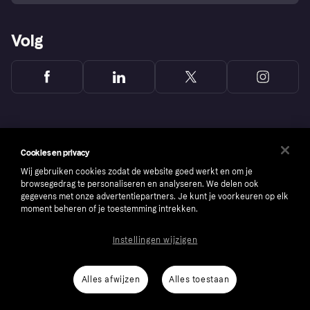
Volg
Cookies en privacy
Wij gebruiken cookies zodat de website goed werkt en om je
browsegedrag te personaliseren en analyseren. We delen ook
gegevens met onze advertentiepartners. Je kunt je voorkeuren op elk
moment beheren of je toestemming intrekken.
Instellingen wijzigen
Copyright © 2005-2026 Klarna Bank AB (publ). Headquarters: Stockholm, Sweden. All
rights reserved. Klarna Bank AB (publ). Sveavägen 46, 111 34 Stockholm. Organization
number: 556737-0431
Alles afwijzen
Alles toestaan
Cookies
Klarna.com