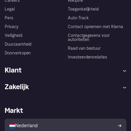
Careers
Wikipink
Legal
Toegankelijkheid
Pers
Auto-Track
Privacy
Contact opnemen met Klarna
Veiligheid
Contactgegevens voor
autoriteiten
Duurzaamheid
Raad van bestuur
Doorverkopen
Investeerdersrelaties
Klant
Hulp
Klachten
Zakelijk
Login
Onze belofte
Webwinkelsupport
Developers
De Klarna app
Privacyinstellingen
Zakelijke login
Operationele status
Markt
Winkeloverzicht
Je herroepingsrecht
Verkoop met Klarna
Platformen en partners
Kopersbescherming voor
consumenten
Nederland