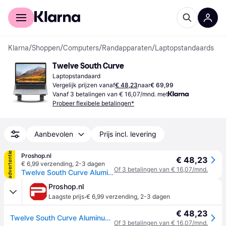
Voor shoppers
Voor bedrijven
Klarna
/
Shoppen
/
Computers
/
Randapparaten
/
Laptopstandaards
Twelve South Curve
Laptopstandaard
Vergelijk prijzen vanaf
€ 48,23
naar
€ 69,99
Vanaf 3 betalingen van € 16,07/mnd. met
Probeer flexibele betalingen*
Aanbevolen
Prijs incl. levering
advertentie
Proshop.nl
€ 48,23
€ 6,99 verzending
,
2-3 dagen
Of 3 betalingen van € 16,07/mnd.
Twelve South Curve Aluminum Laptop Stand - Wit
Proshop.nl
·
Laagste prijs
€ 6,99 verzending
,
2-3 dagen
€ 48,23
Twelve South Curve Aluminum Laptop Stand - Wit
Of 3 betalingen van € 16,07/mnd.