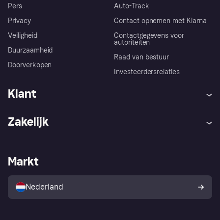
Pers
Auto-Track
Privacy
Contact opnemen met Klarna
Veiligheid
Contactgegevens voor
autoriteiten
Duurzaamheid
Raad van bestuur
Doorverkopen
Investeerdersrelaties
Klant
Hulp
Klachten
Zakelijk
Login
Onze belofte
Webwinkelsupport
Developers
De Klarna app
Privacyinstellingen
Zakelijke login
Operationele status
Markt
Winkeloverzicht
Je herroepingsrecht
Verkoop met Klarna
Platformen en partners
Kopersbescherming voor
consumenten
Nederland