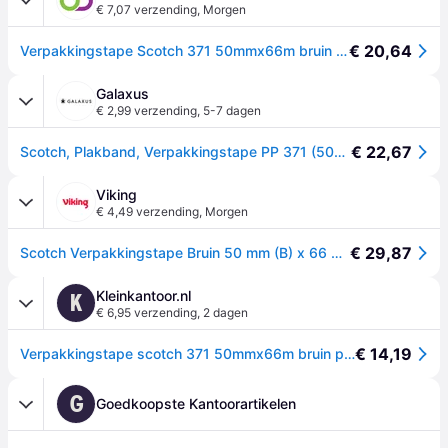
€ 7,07 verzending
,
Morgen
€ 20,64
Verpakkingstape Scotch 371 50mmx66m bruin PP 6 rollen
Galaxus
€ 2,99 verzending
,
5-7 dagen
€ 22,67
Scotch, Plakband, Verpakkingstape PP 371 (50mm)
Viking
€ 4,49 verzending
,
Morgen
€ 29,87
Scotch Verpakkingstape Bruin 50 mm (B) x 66 m (L) PP (Polypropeen) 371 6 Rollen
Kleinkantoor.nl
K
€ 6,95 verzending
,
2 dagen
€ 14,19
Verpakkingstape scotch 371 50mmx66m bruin pp 6rol
G
Goedkoopste Kantoorartikelen