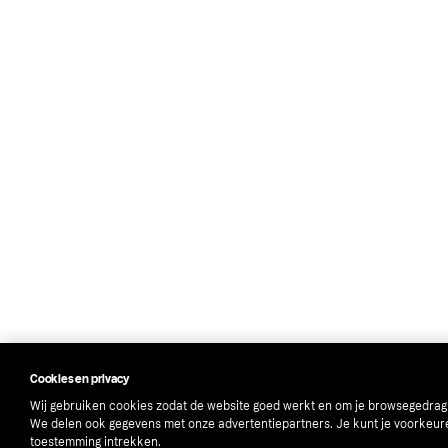
Cookies en privacy
Wij gebruiken cookies zodat de website goed werkt en om je browsegedrag 
We delen ook gegevens met onze advertentiepartners. Je kunt je voorkeur
toestemming intrekken.