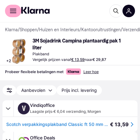
Voor shoppers
Voor bedrijven
Klarna
/
Shoppen
/
Huizen en Interieurs
/
Kantooruitrustingen
/
Verzend
3M Sojadrink Campina plantaardig pak 1 
liter
Plakband
Vergelijk prijzen vanaf
€ 13,59
naar
€ 29,87
+
2
Probeer flexibele betalingen met
Leer hoe
Aanbevolen
Prijs incl. levering
Vindiqoffice
V
·
Laagste prijs
€ 6,04 verzending
,
Morgen
€ 13,59
Scotch verpakkingsplakband Classic ft 50 mm x 66 m, bruin, pak van 6 rollen
Office Deals