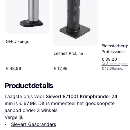
GEFU Fuego
Blomsterbergs
Professionel
Leifheit ProLine
€ 39,20
Of 3 betalingen 
€ 48,99
€ 17,99
€ 13,06/mnd.
Productdetails
Laagste prijs voor 
Sievert 871001 Krimpbrander 24 
mm
 is 
€ 67,99
. Dit is momenteel het goedkoopste 
aanbod onder 
3
 winkels.
Vergelijk:
Sievert Gasbranders