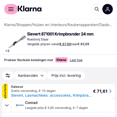
Voor shoppers
Voor bedrijven
Klarna
/
Shoppen
/
Huizen en Interieurs
/
Keukenapparaten
/
Gasbranders
Sievert 871001 Krimpbrander 24 mm
Roestvrij Staal
Vergelijk prijzen vanaf
€ 67,99
naar
€ 85,99
+
3
Probeer flexibele betalingen met
Leer hoe
Aanbevolen
Prijs incl. levering
advertentie
Galaxus
€ 71,61
Gratis verzending
,
4-10 dagen
Sievert, Lasmachines: accessoires, Krimpbrander 871001
Conrad
·
Laagste prijs
€ 5,95 verzending
,
4-7 dagen