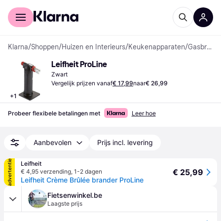
Voor shoppers
Voor bedrijven
Klarna
/
Shoppen
/
Huizen en Interieurs
/
Keukenapparaten
/
Gasbranders
Leifheit ProLine
Zwart
Vergelijk prijzen vanaf
€ 17,99
naar
€ 26,99
+
1
Probeer flexibele betalingen met
Leer hoe
Aanbevolen
Prijs incl. levering
advertentie
Leifheit
€ 25,99
€ 4,95 verzending
,
1-2 dagen
Leifheit Crème Brûlée brander ProLine
Fietsenwinkel.be
Laagste prijs