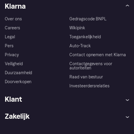
Klarna
Over ons
Gedragscode BNPL
Careers
Wikipink
Legal
Toegankelijkheid
Pers
Auto-Track
Privacy
Contact opnemen met Klarna
Veiligheid
Contactgegevens voor
autoriteiten
Duurzaamheid
Raad van bestuur
Doorverkopen
Investeerdersrelaties
Klant
Hulp
Klachten
Zakelijk
Login
Onze belofte
Webwinkelsupport
Developers
De Klarna app
Privacyinstellingen