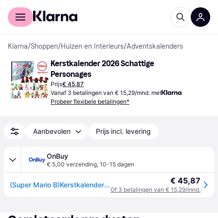
Voor shoppers
Voor bedrijven
Klarna
/
Shoppen
/
Huizen en Interieurs
/
Adventskalenders
Kerstkalender 2026 Schattige 
Personages
Prijs
€ 45,87
Vanaf 3 betalingen van € 15,29/mnd. met
Probeer flexibele betalingen*
Aanbevolen
Prijs incl. levering
OnBuy
€ 5,00 verzending
,
10-15 dagen
€ 45,87
(Super Mario B)Kerstkalender 2026 met schattige personages uit de gamewereld Super Mario B
Of 3 betalingen van € 15,29/mnd.