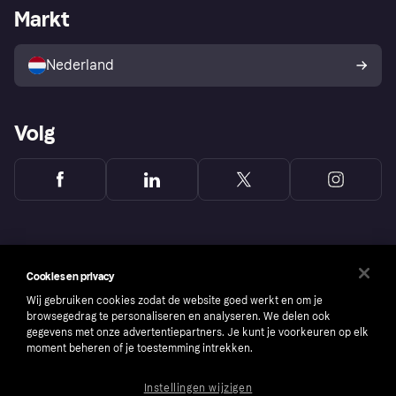
Zakelijke login
Operationele status
Markt
Winkeloverzicht
Je herroepingsrecht
Verkoop met Klarna
Platformen en partners
Kopersbescherming voor
consumenten
Nederland
Volg
Cookies en privacy
Wij gebruiken cookies zodat de website goed werkt en om je
browsegedrag te personaliseren en analyseren. We delen ook
gegevens met onze advertentiepartners. Je kunt je voorkeuren op elk
moment beheren of je toestemming intrekken.
Instellingen wijzigen