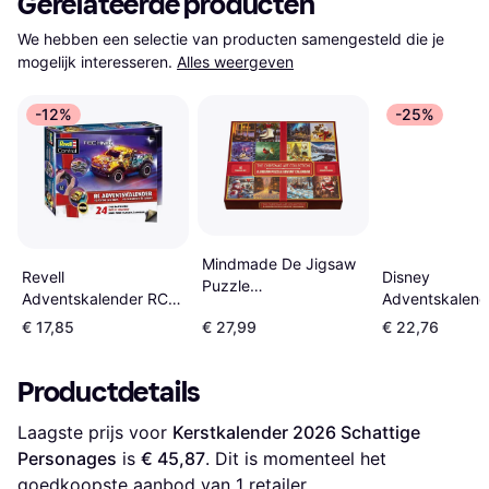
Gerelateerde producten
We hebben een selectie van producten samengesteld die je 
mogelijk interesseren.
Alles weergeven
-12%
-25%
Mindmade De Jigsaw
Disney
Revell
Puzzle
Adventskalend
Adventskalender RC
Adventskalender
Bevat 24 Supri
Kerstchauffeur
€ 17,85
€ 27,99
€ 22,76
Abraham Hunter Kim
Blauw
Productdetails
Laagste prijs voor 
Kerstkalender 2026 Schattige 
Personages
 is 
€ 45,87
. Dit is momenteel het 
goedkoopste aanbod van 1 retailer.