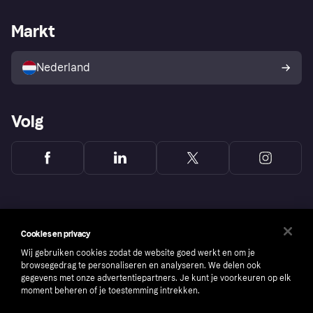
Webwinkelsupport
Developers
De Klarna app
Privacyinstellingen
Zakelijke login
Operationele status
Markt
Winkeloverzicht
Je herroepingsrecht
Verkoop met Klarna
Platformen en partners
Kopersbescherming voor
consumenten
Nederland
Volg
Cookies en privacy
Wij gebruiken cookies zodat de website goed werkt en om je
browsegedrag te personaliseren en analyseren. We delen ook
gegevens met onze advertentiepartners. Je kunt je voorkeuren op elk
moment beheren of je toestemming intrekken.