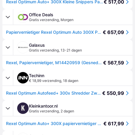
€ 517,00
Rexel Optimum Auto+ 300X Kleine Snippers Papierversnipperaar
Office Deals
Gratis verzending
,
Morgen
€ 657,09
Papiervernietiger Rexel Optimum Auto 300X P4 snippers 4x26mm
Galaxus
Gratis verzending
,
13-21 dagen
€ 567,59
Rexel, Papiervernietiger, M14420959 (Gesneden deeltjes)
Techinn
€ 18,99 verzending
,
18 dagen
€ 550,99
Rexel Optimum Autofeed+ 300x Shredder Zwart One Size / EU Plug 220V
Kleinkantoor.nl
K
Gratis verzending
,
2 dagen
€ 617,99
Rexel Optimum Auto+ 300X papiervernietiger Microversnippering Zwart, Grijs