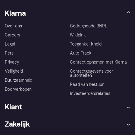
Klarna
Over ons
Gedragscode BNPL
Careers
Wikipink
Legal
Toegankelijkheid
Pers
Auto-Track
Privacy
Contact opnemen met Klarna
Veiligheid
Contactgegevens voor
autoriteiten
Duurzaamheid
Raad van bestuur
Doorverkopen
Investeerdersrelaties
Klant
Hulp
Klachten
Zakelijk
Login
Onze belofte