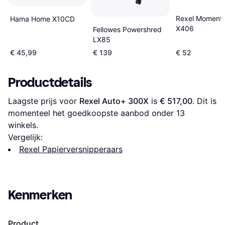
Rexel Moment
Hama Home X10CD
X406
Fellowes Powershred
LX85
€ 45,99
€ 139
€ 52
Productdetails
Laagste prijs voor 
Rexel Auto+ 300X
 is 
€ 517,00
. Dit is 
momenteel het goedkoopste aanbod onder 
13
winkels.
Vergelijk:
Rexel Papierversnipperaars
Kenmerken
Product