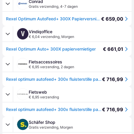
Conrad
Gratis verzending
,
4-7 dagen
€ 659,00
Rexel Optimum AutoFeed+ 300X Papierversnipperaar 300 vellen Micro cut 4 x 25 mm P-4 60 l Ook geschikt voor Paperclips, Nietjes, Creditcards
Vindiqoffice
V
€ 6,04 verzending
,
Morgen
€ 661,01
Rexel Optimum Auto+ 300X papiervernietiger
Fietsaccessoires
€ 6,95 verzending
,
2 dagen
€ 716,99
Rexel optimum autofeed+ 300x fluisterstille papierversnipperaar - p4 snippers - automatische invoer tot 300 vel - 60l - zwart
Fietsweb
€ 6,95 verzending
€ 716,99
Rexel optimum autofeed+ 300x fluisterstille papierversnipperaar - p4 snippers - automatische invoer tot 300 vel - 60l - zwart
Schäfer Shop
Gratis verzending
,
Morgen