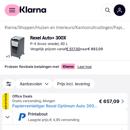
Voor shoppers
Voor bedrijven
Klarna
/
Shoppen
/
Huizen en Interieurs
/
Kantooruitrustingen
/
Papierversnipperaars
Rexel Auto+ 300X
P-4 (kruis-snede), 60 L
Vergelijk prijzen vanaf
€ 517,00
naar
€ 882,09
+
1
Probeer flexibele betalingen met
Leer hoe
Aanbevolen
Prijs incl. levering
advertentie
Office Deals
€ 657,09
Gratis verzending
,
Morgen
Papiervernietiger Rexel Optimum Auto 300X P4 snippers 4x26mm
Printabout
·
Laagste prijs
€ 4,95 verzending