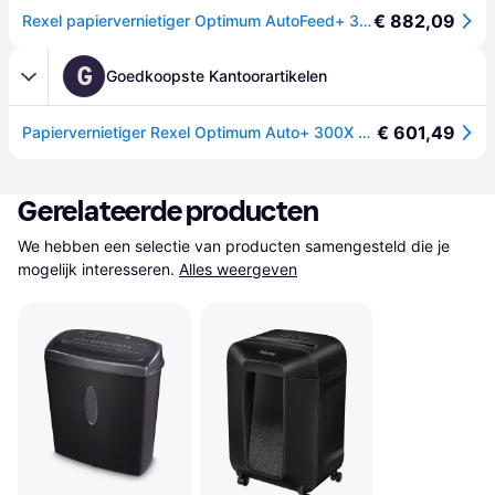
€ 882,09
Rexel papiervernietiger Optimum AutoFeed+ 300X, volautomatisch, deeltjesknipper 4 x 25 mm P-4, 60 l, snijcapaciteit 10-300 vel, met zwenkwielen, zwart
G
Goedkoopste Kantoorartikelen
€ 601,49
Papiervernietiger Rexel Optimum Auto+ 300X P4 snippers 4x26mm
Gerelateerde producten
We hebben een selectie van producten samengesteld die je 
mogelijk interesseren.
Alles weergeven