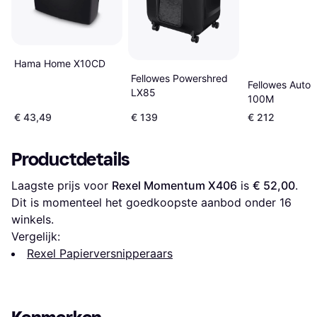
Hama Home X10CD
Fellowes Powershred
Fellowes Auto
LX85
100M
€ 43,49
€ 139
€ 212
Productdetails
Laagste prijs voor 
Rexel Momentum X406
 is 
€ 52,00
. 
Dit is momenteel het goedkoopste aanbod onder 
16
winkels.
Vergelijk:
Rexel Papierversnipperaars