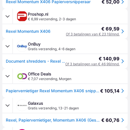
€ 52,00
Rexel Momentum X406 Papierversnipperaar
Proshop.nl
€ 6,99 verzending
,
2-3 dagen
€ 69,59
Rexel Momentum X406
Of 3 betalingen van € 23,19/mnd.
OnBuy
Gratis verzending
,
4-6 dagen
€ 140,99
Document shredders - Rexel - Momentum X406 - Cross-cut - 6 vellen - 15 liter
Of 3 betalingen van € 46,99/mnd.
Office Deals
€ 7,07 verzending
,
Morgen
€ 105,14
Papiervernietiger Rexel Momentum X406 snippers 4x28mm
Galaxus
Gratis verzending
,
13-21 dagen
€ 60,76
Rexel, Papiervernietiger, Momentum X406 (Gesneden deeltjes)