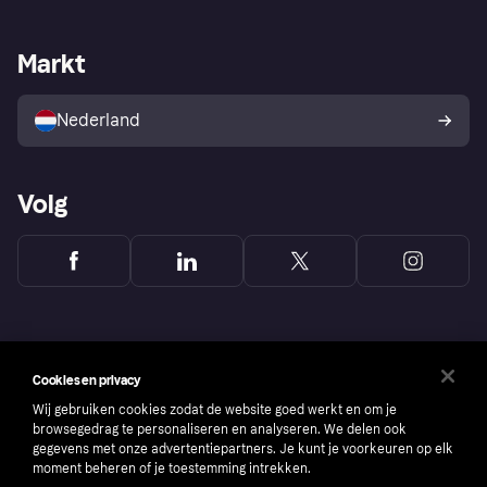
Webwinkelsupport
Developers
De Klarna app
Privacyinstellingen
Zakelijke login
Operationele status
Markt
Winkeloverzicht
Je herroepingsrecht
Verkoop met Klarna
Platformen en partners
Kopersbescherming voor
consumenten
Nederland
Volg
Cookies en privacy
Wij gebruiken cookies zodat de website goed werkt en om je
browsegedrag te personaliseren en analyseren. We delen ook
gegevens met onze advertentiepartners. Je kunt je voorkeuren op elk
moment beheren of je toestemming intrekken.