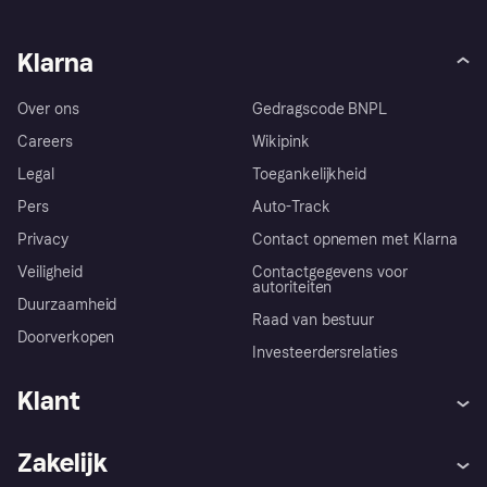
Klarna
Over ons
Gedragscode BNPL
Careers
Wikipink
Legal
Toegankelijkheid
Pers
Auto-Track
Privacy
Contact opnemen met Klarna
Veiligheid
Contactgegevens voor
autoriteiten
Duurzaamheid
Raad van bestuur
Doorverkopen
Investeerdersrelaties
Klant
Hulp
Klachten
Zakelijk
Login
Onze belofte