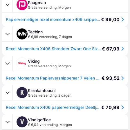
Paagman
Gratis verzending
,
Morgen
€ 99,00
Papiervernietiger rexel momentum x406 snippers 4x28mm
Techinn
€ 6,99 verzending
,
7 dagen
€ 67,99
Rexel Momentum X406 Shredder Zwart One Size / EU Plug 220V
Viking
Gratis verzending
,
Morgen
€ 93,52
Rexel Momentum Papierversnipperaar 7 Vellen 6 Vellen Snippers Veiligheidsniveau P-4 15 L X
Kleinkantoor.nl
K
Gratis verzending
,
2 dagen
€ 70,99
Rexel Momentum X406 papiervernietiger Deeltjesversnippering 70 dB Blauw, Grijs
Vindiqoffice
V
€ 6,04 verzending
,
Morgen