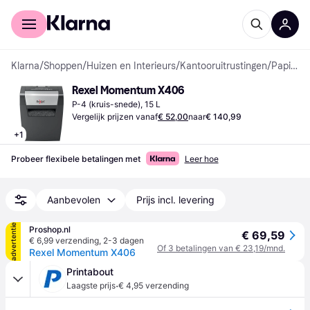
Voor shoppers
Voor bedrijven
Klarna
/
Shoppen
/
Huizen en Interieurs
/
Kantooruitrustingen
/
Papierversnipperaars
Rexel Momentum X406
P-4 (kruis-snede), 15 L
Vergelijk prijzen vanaf
€ 52,00
naar
€ 140,99
+
1
Probeer flexibele betalingen met
Leer hoe
Aanbevolen
Prijs incl. levering
advertentie
Proshop.nl
€ 69,59
€ 6,99 verzending
,
2-3 dagen
Of 3 betalingen van € 23,19/mnd.
Rexel Momentum X406
Printabout
·
Laagste prijs
€ 4,95 verzending