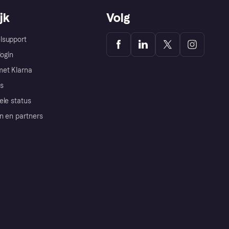
jk
Volg
lsupport
login
et Klarna
s
ele status
n en partners