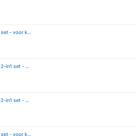
Mopshond knuffel/reiskussen/slaapmasker - 2-in-1 set - voor kinderen -
Relaxeazzz Mopshond knuffel/reiskussen/masker - 2-in1 set - kinderen
Relaxeazzz Mopshond knuffel/reiskussen/masker - 2-in1 set - kinderen -
Mopshond knuffel/reiskussen/slaapmasker - 2-in-1 set - voor kinderen