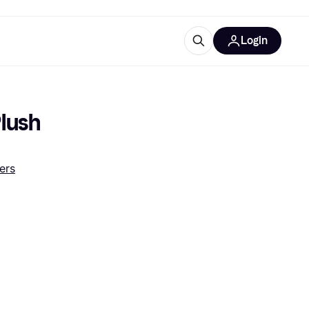
Login
trustingen
IM
lush 
ers
gorieën