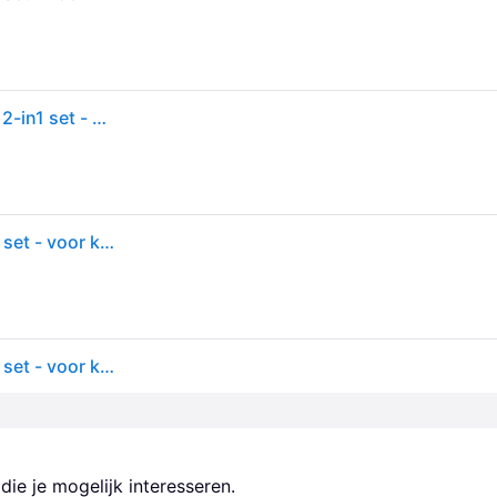
Relaxeazzz Mopshond knuffel/reiskussen/masker - 2-in1 set - kinderen
Mopshond knuffel/reiskussen/slaapmasker - 2-in-1 set - voor kinderen
Mopshond knuffel/reiskussen/slaapmasker - 2-in-1 set - voor kinderen
ie je mogelijk interesseren.