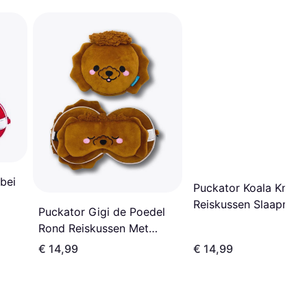
bei
Puckator Koala Knuffe
Reiskussen Slaapmas
Puckator Gigi de Poedel
2-in-1 Set
Rond Reiskussen Met
Slaapmasker
€ 14,99
€ 14,99