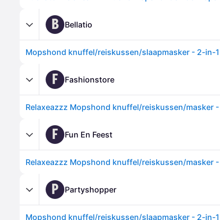
B
Bellatio
F
Fashionstore
F
Fun En Feest
P
Partyshopper