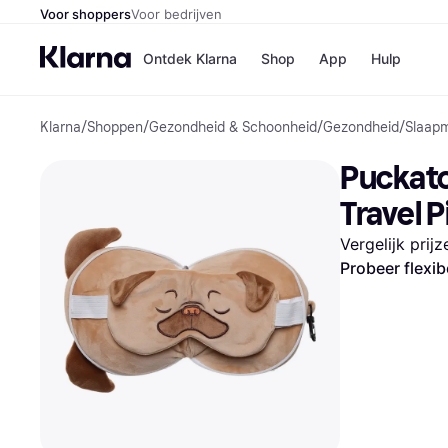
Voor shoppers
Voor bedrijven
Ontdek Klarna
Shop
App
Hulp
Klarna
/
Shoppen
/
Gezondheid & Schoonheid
/
Gezondheid
/
Slaap
Winkels
Media
B
Puckato
Bol
B
Booki
B
Travel 
H&M
B
Kruidv
Vergelijk prij
Probeer flexib
Winkelove