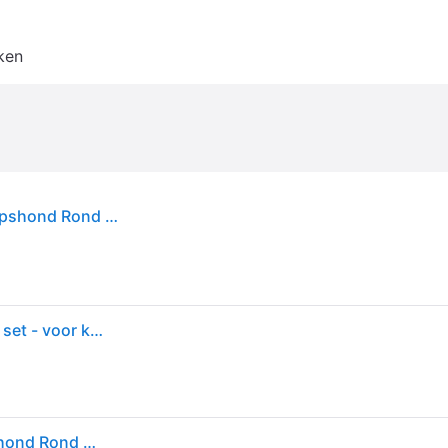
ken
Puckator Relaxeazzz Pluche Mopshonden de Mopshond Rond Reiskussen & Oogmasker, Reisaccessoires
Mopshond knuffel/reiskussen/slaapmasker - 2-in-1 set - voor kinderen
Puckator Relaxeazzz Pluche Mopshonden de Mopshond Rond Reiskussen & Oogmasker, Reisaccessoires