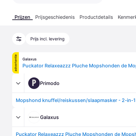
Prijzen
Prijsgeschiedenis
Productdetails
Kenmer
Prijs incl. levering
advertentie
Galaxus
P
Primodo
Galaxus