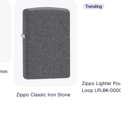
Trending
4mm
Zippo Lighter Pouch 
Loop LPLBK-000001,
Zippo Classic Iron Stone
zwart, foedraal met
riemlus