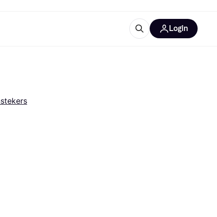
Login
trustingen
IM
stekers
gorieën