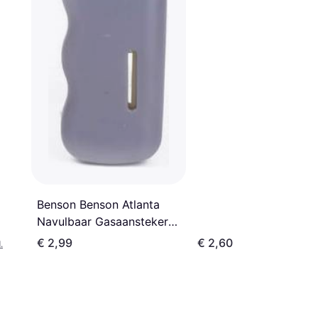
Benson Benson Atlanta
Navulbaar Gasaansteker
27 cm
€ 2,99
€ 2,60
.