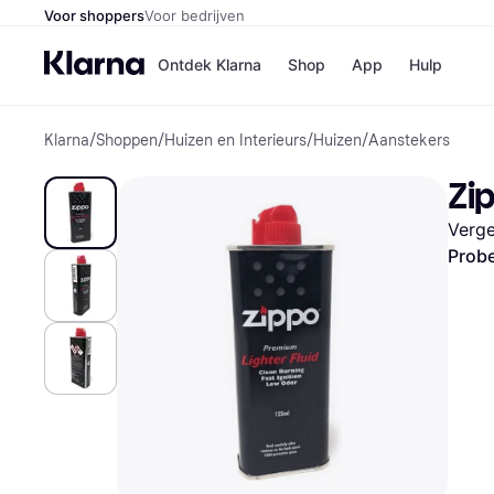
Voor shoppers
Voor bedrijven
Ontdek Klarna
Shop
App
Hulp
Klarna
/
Shoppen
/
Huizen en Interieurs
/
Huizen
/
Aanstekers
Winkels
Media
B
Zip
Bol
B
Booki
B
Verge
H&M
B
Kruidv
Probe
Winkelove