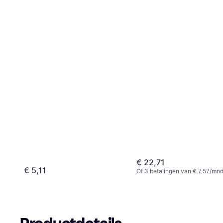
€ 22,71
€ 5,11
Of 3 betalingen van € 7,57/mnd