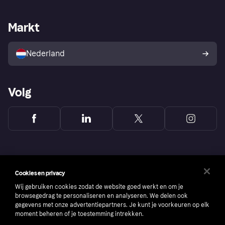
Webwinkelsupport
Developers
De Klarna app
Privacyinstellingen
Zakelijke login
Operationele status
Markt
Winkeloverzicht
Je herroepingsrecht
Verkoop met Klarna
Platformen en partners
Kopersbescherming voor
consumenten
Nederland
Volg
Cookies en privacy
Wij gebruiken cookies zodat de website goed werkt en om je
browsegedrag te personaliseren en analyseren. We delen ook
gegevens met onze advertentiepartners. Je kunt je voorkeuren op elk
moment beheren of je toestemming intrekken.