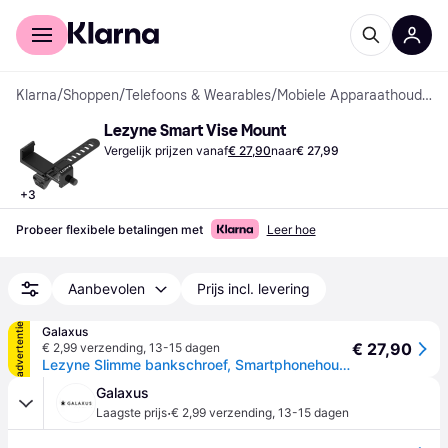
Voor shoppers
Voor bedrijven
Klarna
/
Shoppen
/
Telefoons & Wearables
/
Mobiele Apparaathouders
Lezyne Smart Vise Mount
Vergelijk prijzen vanaf
€ 27,90
naar
€ 27,99
+
3
Probeer flexibele betalingen met
Leer hoe
Aanbevolen
Prijs incl. levering
advertentie
Galaxus
€ 27,90
€ 2,99 verzending
,
13-15 dagen
Lezyne Slimme bankschroef, Smartphonehouder, Zwart
Galaxus
·
Laagste prijs
€ 2,99 verzending
,
13-15 dagen