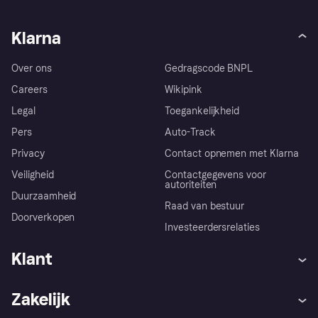
Klarna
Over ons
Gedragscode BNPL
Careers
Wikipink
Legal
Toegankelijkheid
Pers
Auto-Track
Privacy
Contact opnemen met Klarna
Veiligheid
Contactgegevens voor
autoriteiten
Duurzaamheid
Raad van bestuur
Doorverkopen
Investeerdersrelaties
Klant
Hulp
Klachten
Zakelijk
Login
Onze belofte