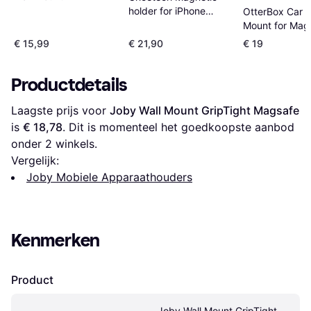
holder for iPhone
OtterBox Car V
iWatch H050 (pink)
Mount for Mag
€ 15,99
€ 21,90
€ 19
Productdetails
Laagste prijs voor 
Joby Wall Mount GripTight Magsafe
is 
€ 18,78
. Dit is momenteel het goedkoopste aanbod 
onder 
2
 winkels.
Vergelijk:
Joby Mobiele Apparaathouders
Kenmerken
Product
Joby Wall Mount GripTight 