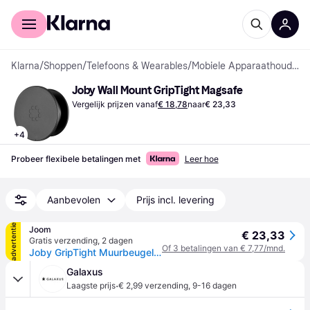
Voor shoppers
Voor bedrijven
Klarna
/
Shoppen
/
Telefoons & Wearables
/
Mobiele Apparaathouders
Joby Wall Mount GripTight Magsafe
Vergelijk prijzen vanaf
€ 18,78
naar
€ 23,33
+
4
Probeer flexibele betalingen met
Leer hoe
Aanbevolen
Prijs incl. levering
advertentie
Joom
€ 23,33
Gratis verzending
,
2 dagen
Of 3 betalingen van € 7,77/mnd.
Joby GripTight Muurbeugel MagSafe
Galaxus
·
Laagste prijs
€ 2,99 verzending
,
9-16 dagen