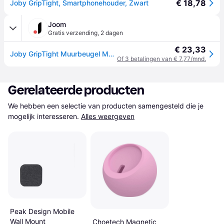
€ 18,78
Joby GripTight, Smartphonehouder, Zwart
Joom
Gratis verzending
,
2 dagen
€ 23,33
Joby GripTight Muurbeugel MagSafe
Of 3 betalingen van € 7,77/mnd.
Gerelateerde producten
We hebben een selectie van producten samengesteld die je 
mogelijk interesseren.
Alles weergeven
Peak Design Mobile
Wall Mount
Choetech Magnetic