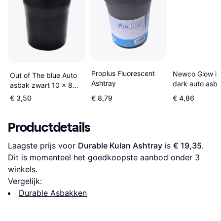
Proplus Fluorescent
Newco Glow in
Out of The blue Auto
Ashtray
dark auto asba
asbak zwart 10 x 8
cm
cm
€ 3,50
€ 8,79
€ 4,86
Productdetails
Laagste prijs voor 
Durable Kulan Ashtray
 is 
€ 19,35
. 
Dit is momenteel het goedkoopste aanbod onder 
3
winkels.
Vergelijk:
Durable Asbakken