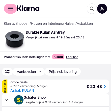
Voor shoppers
Voor bedrijven
Klarna
/
Shoppen
/
Huizen en Interieurs
/
Huizen
/
Asbakken
Durable Kulan Ashtray
Vergelijk prijzen vanaf
€ 19,35
naar
€ 23,43
Probeer flexibele betalingen met
Leer hoe
Aanbevolen
Prijs incl. levering
advertentie
Office Deals
€ 23,43
€ 7,07 verzending
,
Morgen
Asbak KULAN
Schäfer Shop
·
Laagste prijs
€ 9,68 verzending
,
1-2 dagen