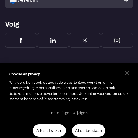
Nederland
Volg
Cookies en privacy
Wij gebruiken cookies zodat de website goed werkt en om je
browsegedrag te personaliseren en analyseren. We delen ook
gegevens met onze advertentiepartners. Je kunt je voorkeuren op elk
moment beheren of je toestemming intrekken.
Instellingen wijzigen
Copyright © 2005-2026 Klarna Bank AB (publ). Headquarters: Stockholm, Sweden. All
rights reserved. Klarna Bank AB (publ). Sveavägen 46, 111 34 Stockholm. Organization
number: 556737-0431
Alles afwijzen
Alles toestaan
Cookies
Klarna.com