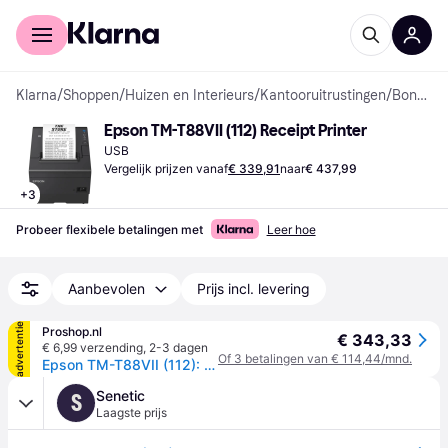
Voor shoppers
Voor bedrijven
Klarna
/
Shoppen
/
Huizen en Interieurs
/
Kantooruitrustingen
/
Bonprinters
Epson TM-T88VII (112) Receipt Printer
USB
Vergelijk prijzen vanaf
€ 339,91
naar
€ 437,99
+
3
Probeer flexibele betalingen met
Leer hoe
Aanbevolen
Prijs incl. levering
advertentie
Proshop.nl
€ 343,33
€ 6,99 verzending
,
2-3 dagen
Of 3 betalingen van € 114,44/mnd.
Epson TM-T88VII (112): USB Eth Serial PS Buzz Black - Zwart-wit - Thermische inkjet
Senetic
S
Laagste prijs