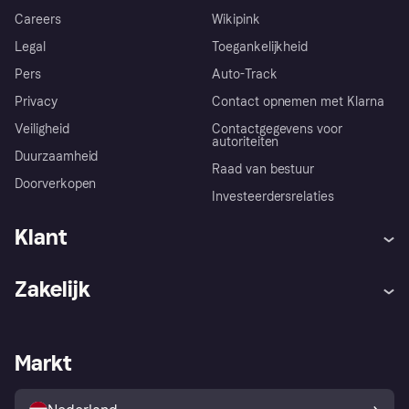
Careers
Wikipink
Legal
Toegankelijkheid
Pers
Auto-Track
Privacy
Contact opnemen met Klarna
Veiligheid
Contactgegevens voor
autoriteiten
Duurzaamheid
Raad van bestuur
Doorverkopen
Investeerdersrelaties
Klant
Hulp
Klachten
Zakelijk
Login
Onze belofte
Webwinkelsupport
Developers
De Klarna app
Privacyinstellingen
Zakelijke login
Operationele status
Markt
Winkeloverzicht
Je herroepingsrecht
Verkoop met Klarna
Platformen en partners
Kopersbescherming voor
consumenten