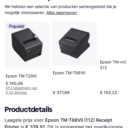
We hebben een selectie van producten samengesteld die je 
mogelijk interesseren.
Alles weergeven
Populair
Epson TM-m30
512
Epson TM-T88VII
Epson TM-T20III
€ 160,08
Of 3 betalingen van
€ 377,99
€ 155,22
€ 53,36/mnd.
Productdetails
Laagste prijs voor 
Epson TM-T88VII (112) Receipt 
Printer
 is 
€ 339,91
. Dit is momenteel het goedkoopste 