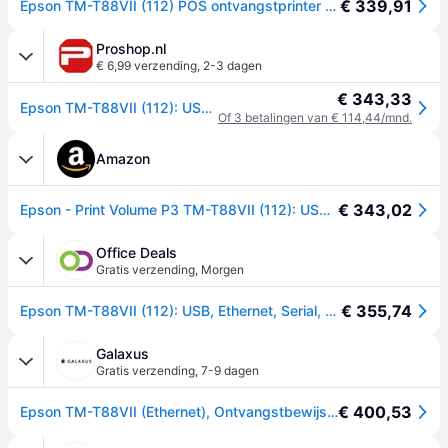
€ 339,91
Epson TM-T88VII (112) POS ontvangstprinter 500mm/s Wi-Fi C31CJ57112
Proshop.nl
€ 6,99 verzending
,
2-3 dagen
€ 343,33
Epson TM-T88VII (112): USB Eth Serial PS Buzz Black - Zwart-wit - Thermische inkjet
Of 3 betalingen van € 114,44/mnd.
Amazon
€ 343,02
Epson - Print Volume P3 TM-T88VII (112): USB ETHERNET Serial PS Black
Office Deals
Gratis verzending
,
Morgen
€ 355,74
Epson TM-T88VII (112): USB, Ethernet, Serial, PS, Black (C31CJ57112)
Galaxus
Gratis verzending
,
7-9 dagen
€ 400,53
Epson TM-T88VII (Ethernet), Ontvangstbewijs printer, Zwart