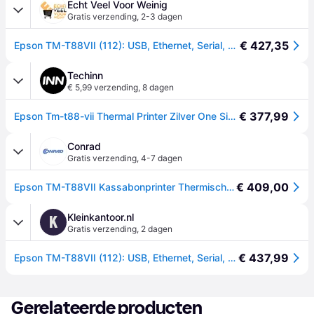
Echt Veel Voor Weinig
Gratis verzending
,
2-3 dagen
€ 427,35
Epson TM-T88VII (112): USB, Ethernet, Serial, PS, Black
Techinn
€ 5,99 verzending
,
8 dagen
€ 377,99
Epson Tm-t88-vii Thermal Printer Zilver One Size / EU Plug 220V
Conrad
Gratis verzending
,
4-7 dagen
€ 409,00
Epson TM-T88VII Kassabonprinter Thermisch 180 x 180 dpi Zwart USB, RS-232, LAN
Kleinkantoor.nl
K
Gratis verzending
,
2 dagen
€ 437,99
Epson TM-T88VII (112): USB, Ethernet, Serial, PS, Black
Gerelateerde producten