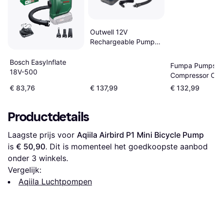
Outwell 12V
Rechargeable Pump
Zilver
Bosch EasyInflate
Fumpa Pumps 
18V-500
Compressor Or
€ 83,76
€ 137,99
€ 132,99
Productdetails
Laagste prijs voor 
Aqiila Airbird P1 Mini Bicycle Pump
is 
€ 50,90
. Dit is momenteel het goedkoopste aanbod 
onder 
3
 winkels.
Vergelijk:
Aqiila Luchtpompen