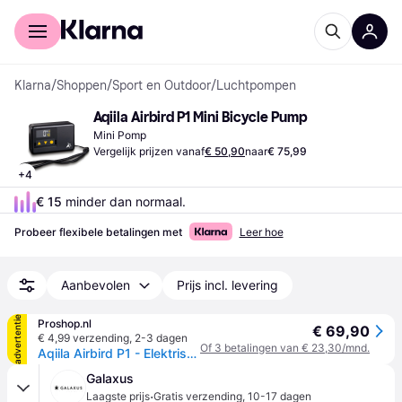
Voor shoppers
Voor bedrijven
Klarna
/
Shoppen
/
Sport en Outdoor
/
Luchtpompen
Aqiila Airbird P1 Mini Bicycle Pump
Mini Pomp
Vergelijk prijzen vanaf
€ 50,90
naar
€ 75,99
+
4
€ 15
 minder dan normaal.
Probeer flexibele betalingen met
Leer hoe
Aanbevolen
Prijs incl. levering
advertentie
Proshop.nl
€ 69,90
€ 4,99 verzending
,
2-3 dagen
Of 3 betalingen van € 23,30/mnd.
Aqiila Airbird P1 - Elektrische Luchtcompressor - 8 bar/120 PSI
Galaxus
·
Laagste prijs
Gratis verzending
,
10-17 dagen