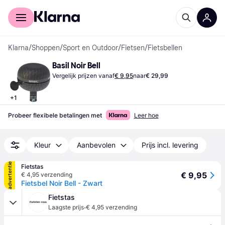
Voor shoppers
Voor bedrijven
Klarna
/
Shoppen
/
Sport en Outdoor
/
Fietsen
/
Fietsbellen
Basil Noir Bell
Vergelijk prijzen vanaf
€ 9,95
naar
€ 29,99
+
1
Probeer flexibele betalingen met
Leer hoe
Kleur
Aanbevolen
Prijs incl. levering
advertentie
Fietstas
€ 9,95
€ 4,95 verzending
Fietsbel Noir Bell - Zwart
Fietstas
·
Laagste prijs
€ 4,95 verzending