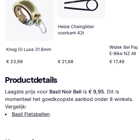
Hebie Chainglider
voorkant 42t
Widek Bel Pape
Knog Oi Luxe 31.8mm
E-Bike NZ All 
Op Kaart
€ 23,99
€ 21,68
€ 17,49
Productdetails
Laagste prijs voor 
Basil Noir Bell
 is 
€ 9,95
. Dit is 
momenteel het goedkoopste aanbod onder 
8
 winkels.
Vergelijk:
Basil Fietsbellen