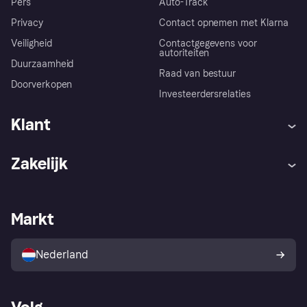
Pers
Auto-Track
Privacy
Contact opnemen met Klarna
Veiligheid
Contactgegevens voor
autoriteiten
Duurzaamheid
Raad van bestuur
Doorverkopen
Investeerdersrelaties
Klant
Hulp
Klachten
Zakelijk
Login
Onze belofte
Webwinkelsupport
Developers
De Klarna app
Privacyinstellingen
Zakelijke login
Operationele status
Markt
Winkeloverzicht
Je herroepingsrecht
Verkoop met Klarna
Platformen en partners
Kopersbescherming voor
consumenten
Nederland