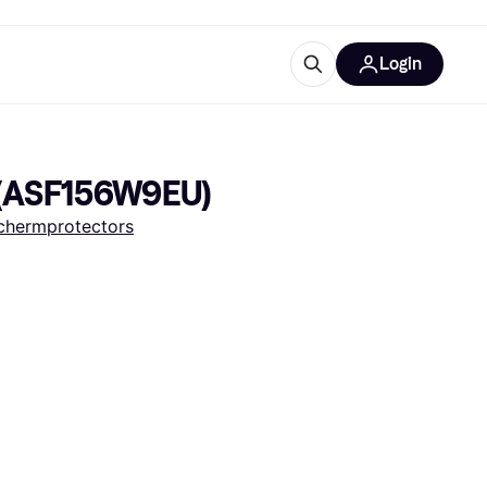
Login
trustingen
IM
) (ASF156W9EU)
chermprotectors
gorieën