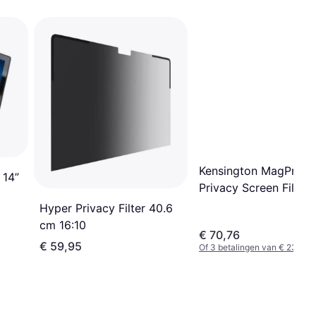
Kensington MagPro
 14”
Privacy Screen Filter 
14"
Hyper Privacy Filter 40.6
cm 16:10
€ 70,76
€ 59,95
Of 3 betalingen van € 23,58/