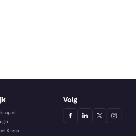
jk
Volg
lsupport
login
et Klarna