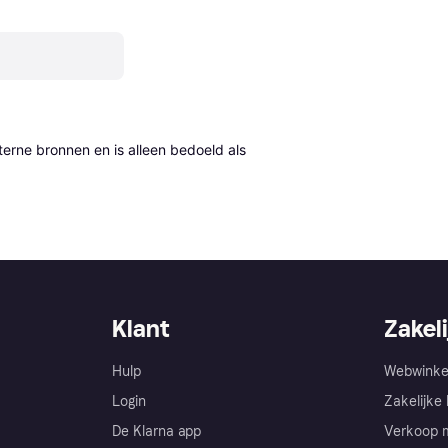
erne bronnen en is alleen bedoeld als 
Klant
Zakeli
Hulp
Webwinke
Login
Zakelijke 
De Klarna app
Verkoop m