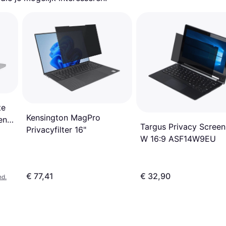
te
Kensington MagPro
en
Targus Privacy Screen
Privacyfilter 16"
W 16:9 ASF14W9EU
€ 77,41
€ 32,90
nd.