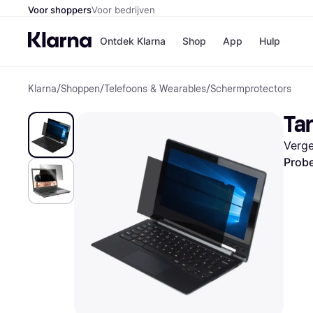
Voor shoppers
Voor bedrijven
Ontdek Klarna
Shop
App
Hulp
Klarna
/
Shoppen
/
Telefoons & Wearables
/
Schermprotectors
Winkels
Media
B
Ta
Bol
B
Booki
B
Verge
H&M
B
Kruidv
Probe
Winkelove