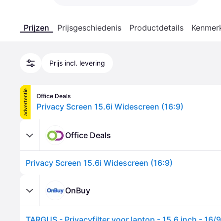
Prijzen
Prijsgeschiedenis
Productdetails
Kenmer
Prijs incl. levering
advertentie
Office Deals
Privacy Screen 15.6i Widescreen (16:9)
Office Deals
Privacy Screen 15.6i Widescreen (16:9)
OnBuy
TARGUS - Privacyfilter voor laptop - 15,6 inch - 16/9