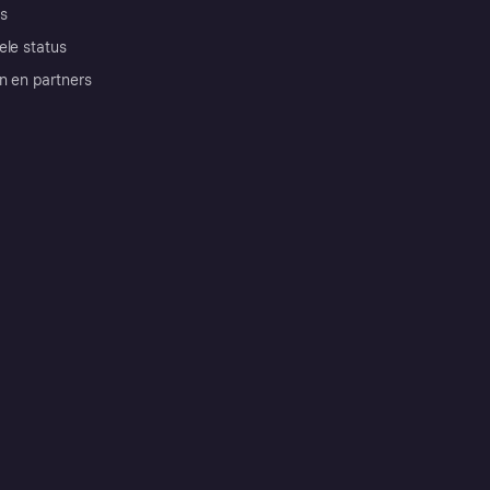
s
ele status
n en partners