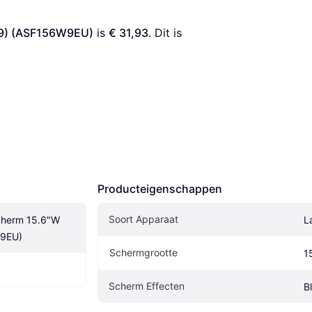
:9) (ASF156W9EU)
 is 
€ 31,93
. Dit is 
.
Producteigenschappen
Soort Apparaat
cherm 15.6"W 
L
W9EU)
Schermgrootte
1
Scherm Effecten
Bl