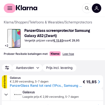
Voor shoppers
Voor bedrijven
Klarna
/
Shoppen
/
Telefoons & Wearables
/
Schermprotectors
PanzerGlass screenprotector Samsung 
Galaxy A52 (Zwart)
Vergelijk prijzen vanaf
€ 15,85
naar
€ 29,95
+
2
Probeer flexibele betalingen met
Leer hoe
Aanbevolen
Prijs incl. levering
advertentie
Galaxus
€ 15,85
€ 2,99 verzending
,
5-7 dagen
PanzerGlass Rand tot rand (1Pcs., Samsung Galaxy A52, Samsung Galaxy A52 5G, Samsung Galaxy A52s 5G, Samsung Galaxy A53), Smartphone beschermfolie, Transparant
Galaxus
·
Laagste prijs
€ 2,99 verzending
,
5-7 dagen