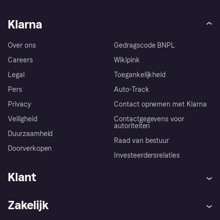
Klarna
Over ons
Gedragscode BNPL
Careers
Wikipink
Legal
Toegankelijkheid
Pers
Auto-Track
Privacy
Contact opnemen met Klarna
Veiligheid
Contactgegevens voor
autoriteiten
Duurzaamheid
Raad van bestuur
Doorverkopen
Investeerdersrelaties
Klant
Hulp
Klachten
Zakelijk
Login
Onze belofte