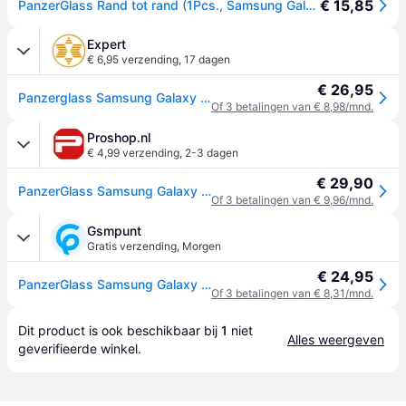
€ 15,85
PanzerGlass Rand tot rand (1Pcs., Samsung Galaxy A52, Samsung Galaxy A52 5G, Samsung Galaxy A52s 5G, Samsung Galaxy A53), Smartphone beschermfolie, Transparant
Expert
€ 6,95 verzending
,
17 dagen
€ 26,95
Panzerglass Samsung Galaxy A52/A52 5G Case Friendly Smartphone screenprotector Zwart
Of 3 betalingen van € 8,98/mnd.
Proshop.nl
€ 4,99 verzending
,
2-3 dagen
€ 29,90
PanzerGlass Samsung Galaxy A52 | A52 5G | A52s 5G | A53 5G | Screenprotector Glas
Of 3 betalingen van € 9,96/mnd.
Gsmpunt
Gratis verzending
,
Morgen
€ 24,95
PanzerGlass Samsung Galaxy A53 / A52(S) Screenprotector Zwart
Of 3 betalingen van € 8,31/mnd.
Dit product is ook beschikbaar bij 
1
 niet 
Alles weergeven
geverifieerde 
winkel
.