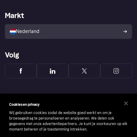
Webwinkelsupport
Developers
De Klarna app
Privacyinstellingen
Zakelijke login
Operationele status
Markt
Winkeloverzicht
Je herroepingsrecht
Verkoop met Klarna
Platformen en partners
Kopersbescherming voor
consumenten
Nederland
Volg
Cookies en privacy
Wij gebruiken cookies zodat de website goed werkt en om je
browsegedrag te personaliseren en analyseren. We delen ook
gegevens met onze advertentiepartners. Je kunt je voorkeuren op elk
moment beheren of je toestemming intrekken.