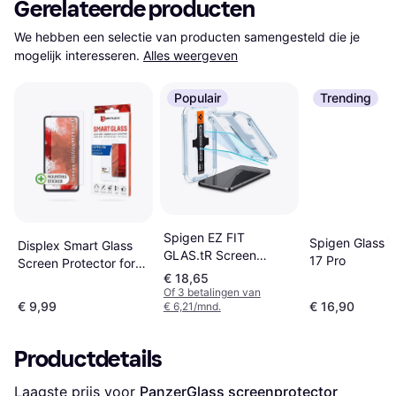
Gerelateerde producten
We hebben een selectie van producten samengesteld die je 
mogelijk interesseren.
Alles weergeven
Populair
Trending
Spigen EZ FIT
Spigen Glass i
Displex Smart Glass
GLAS.tR Screen
17 Pro
Screen Protector for
Protector for Galaxy
€ 18,65
Galaxy A52/A52s/A53
S23+ 2-Pack
Of 3 betalingen van
5G
€ 9,99
€ 16,90
€ 6,21/mnd.
Productdetails
Laagste prijs voor 
PanzerGlass screenprotector 