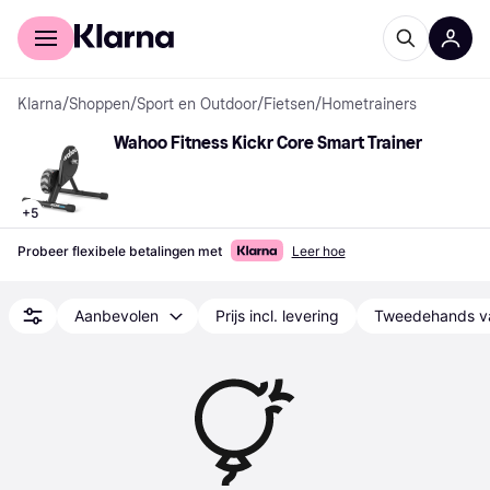
Voor shoppers
Voor bedrijven
Klarna
/
Shoppen
/
Sport en Outdoor
/
Fietsen
/
Hometrainers
Wahoo Fitness Kickr Core Smart Trainer
+
5
Probeer flexibele betalingen met
Leer hoe
Aanbevolen
Prijs incl. levering
Tweedehands v