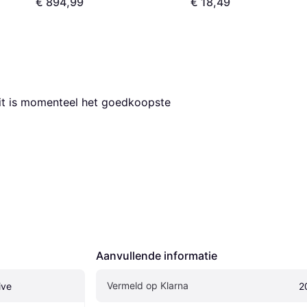
€ 894,99
€ 18,49
Dit is momenteel het goedkoopste 
Aanvullende informatie
Vermeld op Klarna
ive
2