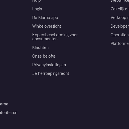
Hulp
Webwinke
Login
Zakelijke 
De Klarna app
Verkoop m
Winkeloverzicht
Developer
Kopersbescherming voor
Operation
consumenten
Platforme
Klachten
Onze belofte
Privacyinstellingen
Je herroepingsrecht
arna
toriteiten