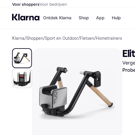
Voor shoppers
Voor bedrijven
Ontdek Klarna
Shop
App
Hulp
Klarna
/
Shoppen
/
Sport en Outdoor
/
Fietsen
/
Hometrainers
Winkels
Media
B
Eli
Bol
B
Booki
B
Verge
H&M
B
Kruidv
Probe
Winkelove