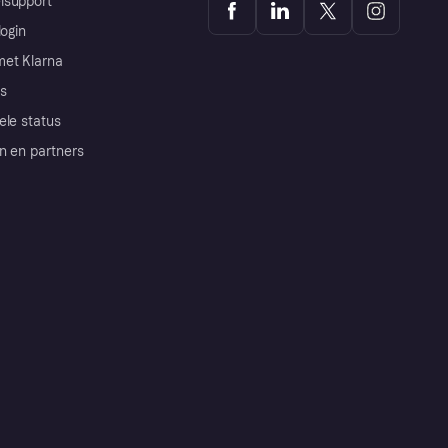
lsupport
login
et Klarna
s
ele status
n en partners