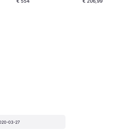
€ 554
€ 206,99
020-03-27