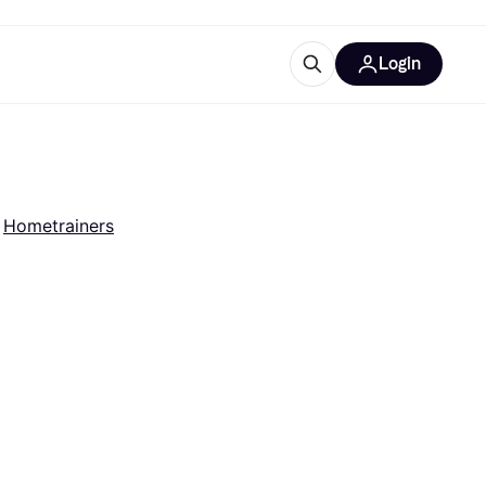
Login
trustingen
IM
 
Hometrainers
gorieën