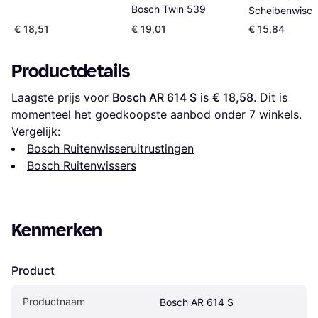
Bosch Twin 539
Scheibenwisch
BMW X1 Citroe
€ 18,51
€ 19,01
€ 15,84
Opel Crosslan
Productdetails
Laagste prijs voor 
Bosch AR 614 S
 is 
€ 18,58
. Dit is 
momenteel het goedkoopste aanbod onder 
7
 winkels.
Vergelijk:
Bosch Ruitenwisseruitrustingen
Bosch Ruitenwissers
Kenmerken
Product
Productnaam
Bosch AR 614 S