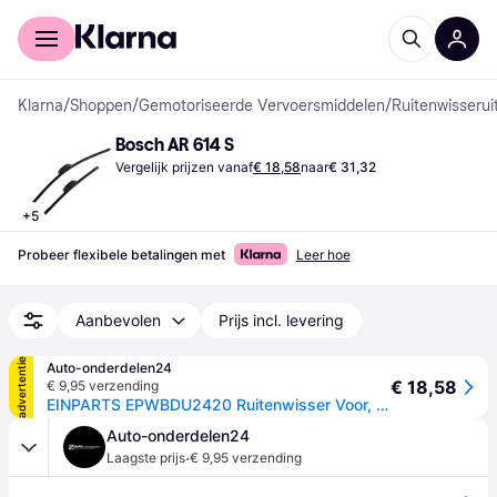
Voor shoppers
Voor bedrijven
Klarna
/
Shoppen
/
Gemotoriseerde Vervoersmiddelen
/
Ruitenwisserui
Bosch AR 614 S
Vergelijk prijzen vanaf
€ 18,58
naar
€ 31,32
+
5
Probeer flexibele betalingen met
Leer hoe
Aanbevolen
Prijs incl. levering
advertentie
Auto-onderdelen24
€ 18,58
€ 9,95 verzending
EINPARTS EPWBDU2420 Ruitenwisser Voor, 510mm, Flat blade wisserblad
Auto-onderdelen24
·
Laagste prijs
€ 9,95 verzending