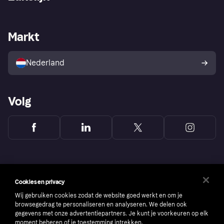
Login
Onze belofte
Webwinkelsupport
Developers
De Klarna app
Privacyinstellingen
Zakelijke login
Operationele status
Markt
Winkeloverzicht
Je herroepingsrecht
Verkoop met Klarna
Platformen en partners
Kopersbescherming voor
consumenten
Nederland
Volg
Cookies en privacy
Wij gebruiken cookies zodat de website goed werkt en om je
browsegedrag te personaliseren en analyseren. We delen ook
gegevens met onze advertentiepartners. Je kunt je voorkeuren op elk
moment beheren of je toestemming intrekken.