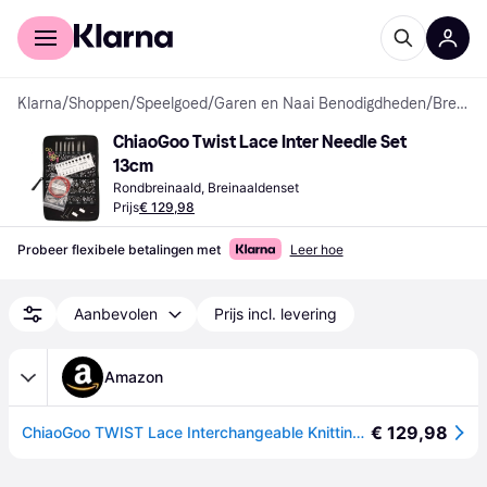
Voor shoppers
Voor bedrijven
Klarna
/
Shoppen
/
Speelgoed
/
Garen en Naai Benodigdheden
/
Breinaalden
ChiaoGoo Twist Lace Inter Needle Set 
13cm
Rondbreinaald, Breinaaldenset
Prijs
€ 129,98
Probeer flexibele betalingen met
Leer hoe
Aanbevolen
Prijs incl. levering
Amazon
€ 129,98
ChiaoGoo TWIST Lace Interchangeable Knitting Needles 13cm 2.75-5.00mm Small