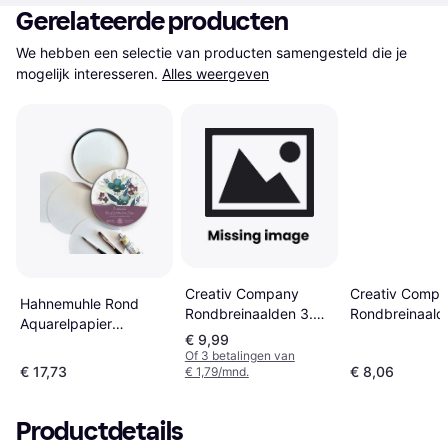
Gerelateerde producten
We hebben een selectie van producten samengesteld die je 
mogelijk interesseren.
Alles weergeven
Creativ Company
Creativ Comp
Hahnemuhle Rond
Rondbreinaalden 3.5
Rondbreinaald
Aquarelpapier
mm 40 cm
mm 40 cm
€ 9,99
300gcm 30 vel
Of 3 betalingen van
€ 17,73
€ 8,06
€ 1,79/mnd.
Productdetails