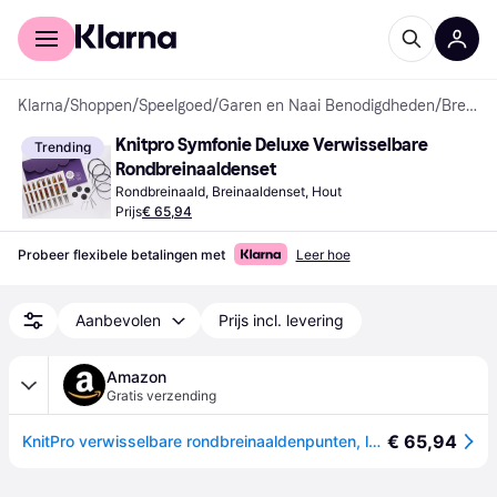
Voor shoppers
Voor bedrijven
Klarna
/
Shoppen
/
Speelgoed
/
Garen en Naai Benodigdheden
/
Breinaalden
Knitpro Symfonie Deluxe Verwisselbare 
Trending
Rondbreinaaldenset
Rondbreinaald, Breinaaldenset, Hout
Prijs
€ 65,94
Probeer flexibele betalingen met
Leer hoe
Aanbevolen
Prijs incl. levering
Amazon
Gratis verzending
€ 65,94
KnitPro verwisselbare rondbreinaaldenpunten, luxe set, Symfonie, 3.50-8.00mm