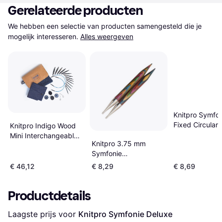
Gerelateerde producten
We hebben een selectie van producten samengesteld die je 
mogelijk interesseren.
Alles weergeven
Knitpro Symfon
Fixed Circular
Knitpro Indigo Wood
80cm 2.5mm
Mini Interchangeable
Knitpro 3.75 mm
Needle Set
Symfonie
Verwisselbare
€ 46,12
€ 8,29
€ 8,69
Rondbreinaalden Van
Berkenhout
Productdetails
Laagste prijs voor 
Knitpro Symfonie Deluxe 