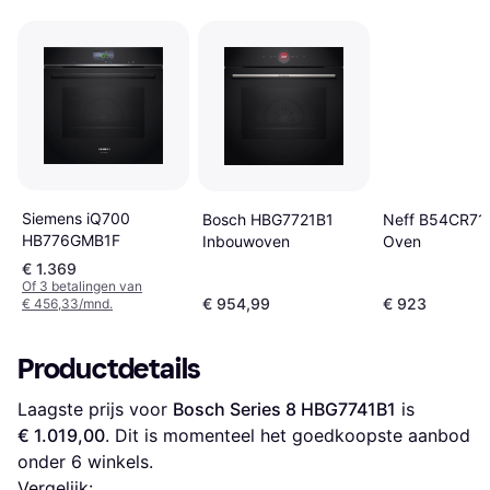
Siemens iQ700
Bosch HBG7721B1
Neff B54CR71
HB776GMB1F
Inbouwoven
Oven
€ 1.369
Of 3 betalingen van
€ 954,99
€ 923
€ 456,33/mnd.
Productdetails
Laagste prijs voor 
Bosch Series 8 HBG7741B1
 is 
€ 1.019,00
. Dit is momenteel het goedkoopste aanbod 
onder 
6
 winkels.
Vergelijk: