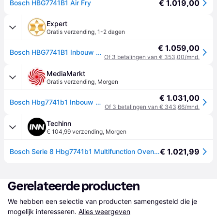
€ 1.019,00
Bosch HBG7741B1 Air Fry
Expert
Gratis verzending
,
1-2 dagen
€ 1.059,00
Bosch HBG7741B1 Inbouw oven Zwart
Of 3 betalingen van € 353,00/mnd.
MediaMarkt
Gratis verzending
,
Morgen
€ 1.031,00
Bosch Hbg7741b1 Inbouw Oven - Nishoogte 59.5 Cm Inhoud 71 L Pyrolytisch
Of 3 betalingen van € 343,66/mnd.
Techinn
€ 104,99 verzending
,
Morgen
€ 1.021,99
Bosch Serie 8 Hbg7741b1 Multifunction Oven 71l Zwart 60 cm
Gerelateerde producten
We hebben een selectie van producten samengesteld die je 
mogelijk interesseren.
Alles weergeven