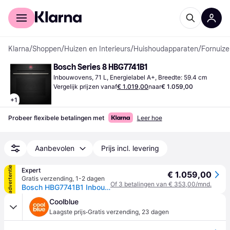
Voor shoppers
Voor bedrijven
Klarna
/
Shoppen
/
Huizen en Interieurs
/
Huishoudapparaten
/
Fornuiz
Bosch Series 8 HBG7741B1
Inbouwovens, 71 L, Energielabel A+, Breedte: 59.4 cm
Vergelijk prijzen vanaf
€ 1.019,00
naar
€ 1.059,00
+
1
Probeer flexibele betalingen met
Leer hoe
Aanbevolen
Prijs incl. levering
advertentie
Expert
€ 1.059,00
Gratis verzending
,
1-2 dagen
Of 3 betalingen van € 353,00/mnd.
Bosch HBG7741B1 Inbouw oven Zwart
Coolblue
·
Laagste prijs
Gratis verzending
,
23 dagen