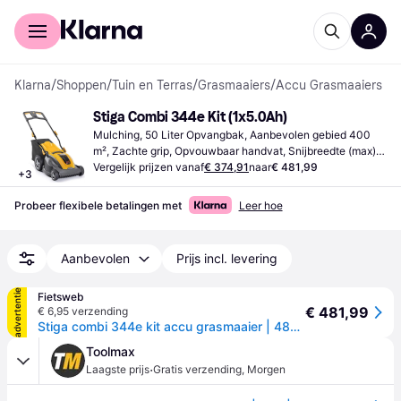
Voor shoppers
Voor bedrijven
Klarna
/
Shoppen
/
Tuin en Terras
/
Grasmaaiers
/
Accu Grasmaaiers
Stiga Combi 344e Kit (1x5.0Ah)
Mulching, 50 Liter Opvangbak, Aanbevolen gebied 400 
m², Zachte grip, Opvouwbaar handvat, Snijbreedte (max) 
42 cm
Vergelijk prijzen vanaf
€ 374,91
naar
€ 481,99
+
3
Probeer flexibele betalingen met
Leer hoe
Aanbevolen
Prijs incl. levering
advertentie
Fietsweb
€ 481,99
€ 6,95 verzending
Stiga combi 344e kit accu grasmaaier | 48v | 5ah | 42 cm - 294426068/st2
Toolmax
·
Laagste prijs
Gratis verzending
,
Morgen