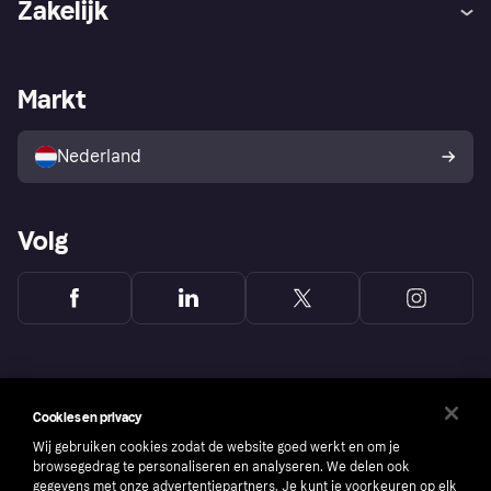
Zakelijk
Login
Onze belofte
Webwinkelsupport
Developers
De Klarna app
Privacyinstellingen
Zakelijke login
Operationele status
Markt
Winkeloverzicht
Je herroepingsrecht
Verkoop met Klarna
Platformen en partners
Kopersbescherming voor
consumenten
Nederland
Volg
Cookies en privacy
Wij gebruiken cookies zodat de website goed werkt en om je
browsegedrag te personaliseren en analyseren. We delen ook
gegevens met onze advertentiepartners. Je kunt je voorkeuren op elk