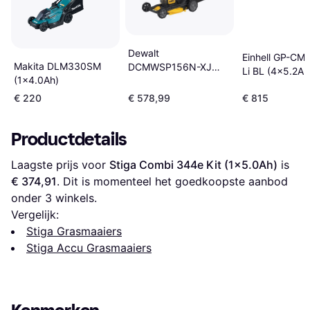
Dewalt
Einhell GP-CM
Makita DLM330SM
DCMWSP156N-XJ
Li BL (4x5.2Ah
(1x4.0Ah)
Solo
€ 220
€ 578,99
€ 815
Productdetails
Laagste prijs voor 
Stiga Combi 344e Kit (1x5.0Ah)
 is 
€ 374,91
. Dit is momenteel het goedkoopste aanbod 
onder 
3
 winkels.
Vergelijk:
Stiga Grasmaaiers
Stiga Accu Grasmaaiers