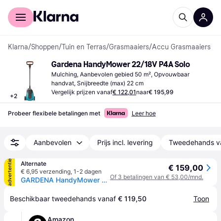
Voor shoppers
Voor bedrijven
Klarna
/
Shoppen
/
Tuin en Terras
/
Grasmaaiers
/
Accu Grasmaaiers
Gardena HandyMower 22/18V P4A Solo
Mulching, Aanbevolen gebied 50 m², Opvouwbaar 
handvat, Snijbreedte (max) 22 cm
Vergelijk prijzen vanaf
€ 122,01
naar
€ 195,99
+
2
Probeer flexibele betalingen met
Leer hoe
Aanbevolen
Prijs incl. levering
Tweedehands v
advertentie
Alternate
€ 159,00
€ 6,95 verzending
,
1-2 dagen
Of 3 betalingen van € 53,00/mnd.
GARDENA HandyMower 22/18V P4A solo grasmaaier
Beschikbaar tweedehands vanaf 
€ 119,50
Toon
Amazon