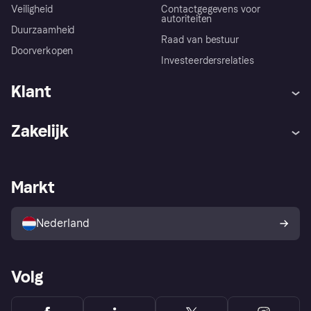
Veiligheid
Contactgegevens voor
autoriteiten
Duurzaamheid
Raad van bestuur
Doorverkopen
Investeerdersrelaties
Klant
Hulp
Klachten
Zakelijk
Login
Onze belofte
Webwinkelsupport
Developers
De Klarna app
Privacyinstellingen
Zakelijke login
Operationele status
Markt
Winkeloverzicht
Je herroepingsrecht
Verkoop met Klarna
Platformen en partners
Kopersbescherming voor
consumenten
Nederland
Volg