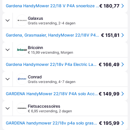
€ 180,77
Gardena HandyMower 22/18 V P4A snoerloze handmaaier
Galaxus
Gratis verzending
,
2-4 dagen
€ 151,81
Gardena, Grasmaaier, HandyMower 22/18V P4A (Oplaadbare batterij)
Bricoinn
€ 15,99 verzending
,
Morgen
€ 166,49
Gardena Handymower 22/18v P4a Electric Lawn Mower Without Battery Zilver One Size / EU Plug 220V
Conrad
Gratis verzending
,
4-7 dagen
€ 149,99
GARDENA HandyMower 22/18V P4A solo Accu-grasmaaier Accu Mulchfunctie, Zonder accu, Instelbare maaihoogte 18 V Snijbreedte max. 22 cm
Fietsaccessoires
€ 6,95 verzending
,
2 dagen
€ 195,99
GARDENA handymower 22/18v p4a solo grasmaaier (grijs/turquoise, 14620-55, accu niet inbegrepen)