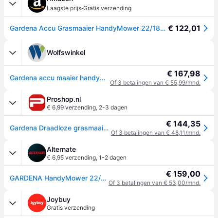
·
Laagste prijs
Gratis verzending
€ 122,01
Gardena Accu Grasmaaier HandyMower 22/18V P4A Solo: Klein, Lichtgewicht, Mulchmes, Gazons tot 50 m², Snoerloos (14620-55)
Wolfswinkel
€ 167,98
Gardena accu maaier handymower solo
Of 3 betalingen van € 55,99/mnd.
Proshop.nl
€ 6,99 verzending
,
2-3 dagen
€ 144,35
Gardena Draadloze grasmaaier Batterij Lawnmower HandyMower 22/18V P4A solo
Of 3 betalingen van € 48,11/mnd.
Alternate
€ 6,95 verzending
,
1-2 dagen
€ 159,00
GARDENA HandyMower 22/18V P4A solo grasmaaier
Of 3 betalingen van € 53,00/mnd.
Joybuy
Gratis verzending