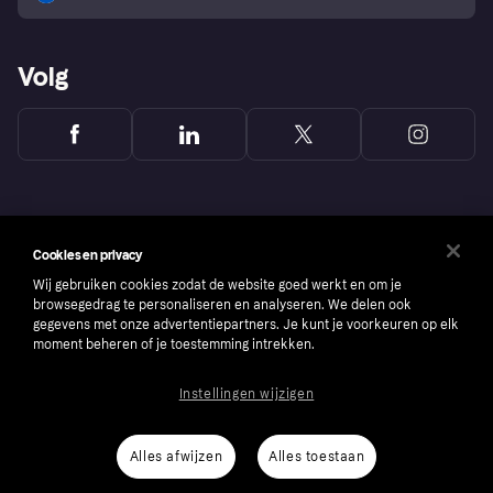
Volg
Cookies en privacy
Wij gebruiken cookies zodat de website goed werkt en om je
browsegedrag te personaliseren en analyseren. We delen ook
gegevens met onze advertentiepartners. Je kunt je voorkeuren op elk
moment beheren of je toestemming intrekken.
Instellingen wijzigen
Copyright © 2005-2026 Klarna Bank AB (publ). Headquarters: Stockholm, Sweden. All
rights reserved. Klarna Bank AB (publ). Sveavägen 46, 111 34 Stockholm. Organization
number: 556737-0431
Alles afwijzen
Alles toestaan
Cookies
Klarna.com