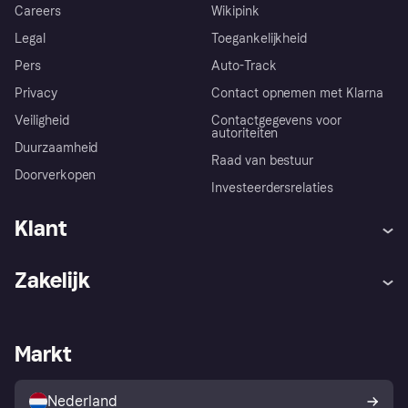
Careers
Wikipink
Legal
Toegankelijkheid
Pers
Auto-Track
Privacy
Contact opnemen met Klarna
Veiligheid
Contactgegevens voor
autoriteiten
Duurzaamheid
Raad van bestuur
Doorverkopen
Investeerdersrelaties
Klant
Hulp
Klachten
Zakelijk
Login
Onze belofte
Webwinkelsupport
Developers
De Klarna app
Privacyinstellingen
Zakelijke login
Operationele status
Markt
Winkeloverzicht
Je herroepingsrecht
Verkoop met Klarna
Platformen en partners
Kopersbescherming voor
consumenten
Nederland