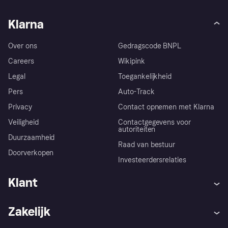
Klarna
Over ons
Gedragscode BNPL
Careers
Wikipink
Legal
Toegankelijkheid
Pers
Auto-Track
Privacy
Contact opnemen met Klarna
Veiligheid
Contactgegevens voor
autoriteiten
Duurzaamheid
Raad van bestuur
Doorverkopen
Investeerdersrelaties
Klant
Hulp
Klachten
Zakelijk
Login
Onze belofte