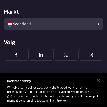
Webwinkelsupport
Developers
De Klarna app
Privacyinstellingen
Zakelijke login
Operationele status
Markt
Winkeloverzicht
Je herroepingsrecht
Verkoop met Klarna
Platformen en partners
Kopersbescherming voor
consumenten
Nederland
Volg
Cookies en privacy
Wij gebruiken cookies zodat de website goed werkt en om je
browsegedrag te personaliseren en analyseren. We delen ook
gegevens met onze advertentiepartners. Je kunt je voorkeuren op elk
moment beheren of je toestemming intrekken.