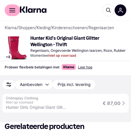
Voor shoppers
Voor bedrijven
Klarna
/
Shoppen
/
Kleding
/
Kinderenschoenen
/
Regenlaarzen
Hunter Kid's Original Giant Glitter 
Wellington - Thrift
Regenlaars, Ongevoerde Wellington laarzen, Roze, Rubber
Momenteel
niet op voorraad
+
8
Probeer flexibele betalingen met
Leer hoe
Aanbevolen
Prijs incl. levering
Childsplay Clothing
Niet op voorraad
€ 87,00
Hunter Girls Original Giant Glitter Wellingon Boots in Red - Pink / EU 36 UK 3
Gerelateerde producten