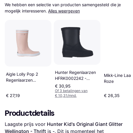
We hebben een selectie van producten samengesteld die je 
mogelijk interesseren.
Alles weergeven
Hunter Regenlaarzen
Aigle Lolly Pop 2
Mikk-Line Laar
HFRK0002242 -
Regenlaarzen
Roze
Blauw
Guimauve
€ 30,95
Of 3 betalingen van
€ 27,19
€ 26,35
€ 10,31/mnd.
Productdetails
Laagste prijs voor 
Hunter Kid's Original Giant Glitter 
Wellington - Thrift
 is 
-
. Dit is momenteel het 