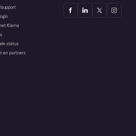
lsupport
login
et Klarna
s
ele status
n en partners