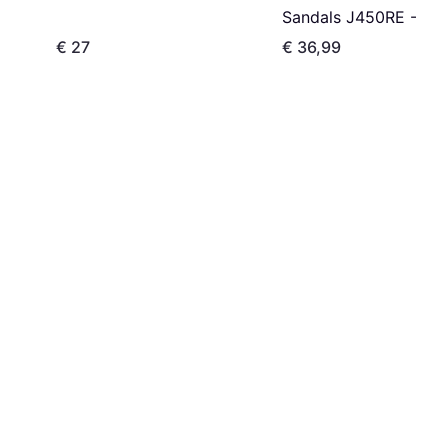
Pink
Sandals J450RE - Mul
€ 27
€ 36,99