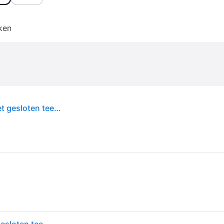
ken
Adidas, Meisjes, Sandalen, Zomerse sandalen met gesloten teen voor kinderen, Roze, Wit, Roze, (28)