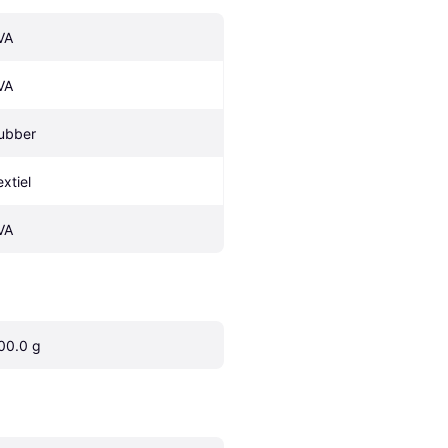
VA
VA
ubber
extiel
VA
00.0 g