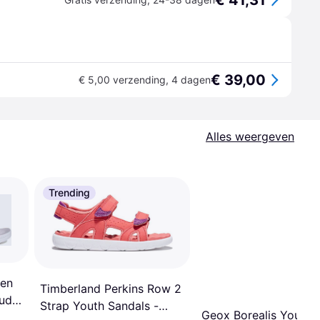
€ 41,31
€ 39,00
€ 5,00 verzending
,
4 dagen
Alles weergeven
Trending
len
Timberland Perkins Row 2
oud
Strap Youth Sandals -
Geox Borealis Youth