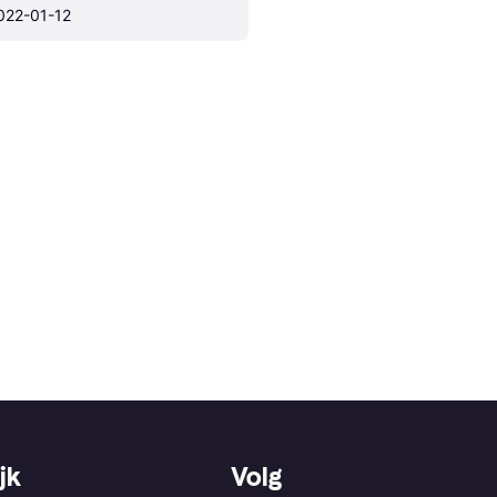
022-01-12
jk
Volg