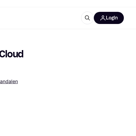
Login
trustingen
IM
Cloud 
andalen
gorieën