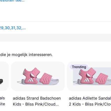
Adidas, Meisjes, Sandalen, Zomerse sandalen met gesloten teen voor kinderen, Roze, Wit, Roze, (28)
Waterschoenen adidas Water Sandal C - Roze - 28,29,30,31,32,33,34
ie je mogelijk interesseren.
Trending
als
adidas Strand Badschoen
adidas Adilette Sanda
ite
Kids - Bliss Pink/Cloud
2 Kids - Bliss Pink/Cl
White
White/Bliss Pink