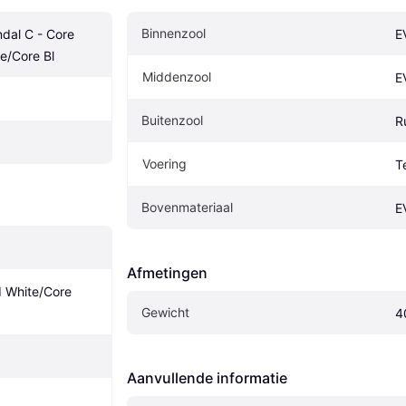
Binnenzool
dal C - Core 
E
e/Core Bl
Middenzool
E
Buitenzool
R
Voering
T
Bovenmateriaal
E
Afmetingen
 White/Core 
Gewicht
4
Aanvullende informatie