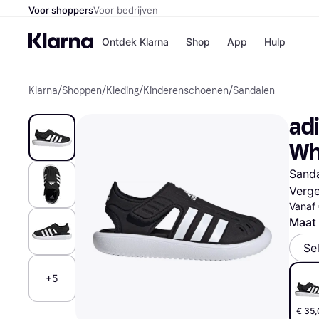
Voor shoppers
Voor bedrijven
Ontdek Klarna
Shop
App
Hulp
Klarna
/
Shoppen
/
Kleding
/
Kinderenschoenen
/
Sandalen
Winkels
Media
B
adi
Bol
B
Booki
B
Wh
H&M
B
Kruidv
Sanda
Verge
Vanaf
Maat
Winkelove
Se
+5
€ 35,