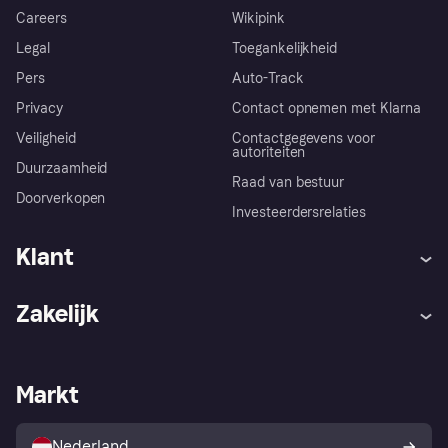
Careers
Wikipink
Legal
Toegankelijkheid
Pers
Auto-Track
Privacy
Contact opnemen met Klarna
Veiligheid
Contactgegevens voor
autoriteiten
Duurzaamheid
Raad van bestuur
Doorverkopen
Investeerdersrelaties
Klant
Hulp
Klachten
Zakelijk
Login
Onze belofte
Webwinkelsupport
Developers
De Klarna app
Privacyinstellingen
Zakelijke login
Operationele status
Markt
Winkeloverzicht
Je herroepingsrecht
Verkoop met Klarna
Platformen en partners
Kopersbescherming voor
consumenten
Nederland