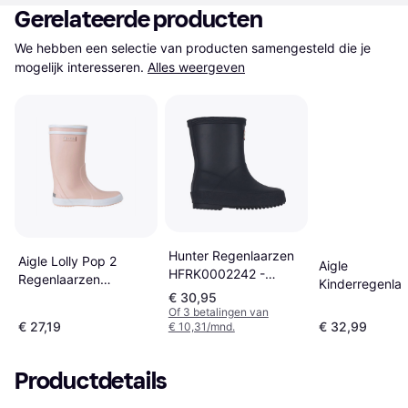
Gerelateerde producten
We hebben een selectie van producten samengesteld die je 
mogelijk interesseren.
Alles weergeven
Hunter Regenlaarzen
Aigle Lolly Pop 2
Aigle
HFRK0002242 -
Regenlaarzen
Kinderregenla
Blauw
Guimauve
€ 30,95
Lolly Pop 2 - B
Of 3 betalingen van
€ 27,19
€ 32,99
€ 10,31/mnd.
Productdetails