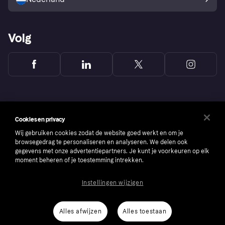
Volg
Cookies en privacy
Wij gebruiken cookies zodat de website goed werkt en om je
browsegedrag te personaliseren en analyseren. We delen ook
gegevens met onze advertentiepartners. Je kunt je voorkeuren op elk
moment beheren of je toestemming intrekken.
Instellingen wijzigen
Copyright © 2005-2026 Klarna Bank AB (publ). Headquarters: Stockholm, Sweden. All
rights reserved. Klarna Bank AB (publ). Sveavägen 46, 111 34 Stockholm. Organization
number: 556737-0431
Alles afwijzen
Alles toestaan
Cookies
Klarna.com