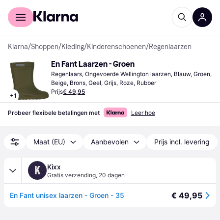
Voor shoppers
Voor bedrijven
Klarna
/
Shoppen
/
Kleding
/
Kinderenschoenen
/
Regenlaarzen
En Fant Laarzen - Groen
Regenlaars, Ongevoerde Wellington laarzen, Blauw, Groen, 
Beige, Brons, Geel, Grijs, Roze, Rubber
Prijs
€ 49,95
+
1
Probeer flexibele betalingen met
Leer hoe
Maat (EU)
Aanbevolen
Prijs incl. levering
Kixx
K
Gratis verzending
,
20 dagen
€ 49,95
En Fant unisex laarzen - Groen - 35