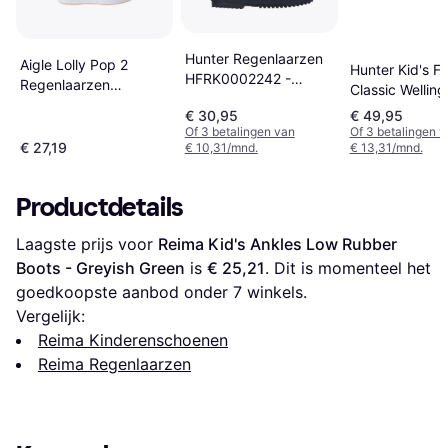
Hunter Regenlaarzen
Aigle Lolly Pop 2
Hunter Kid's Fi
HFRK0002242 -
Regenlaarzen
Classic Welling
Blauw
Guimauve
Green
€ 30,95
€ 49,95
Of 3 betalingen van
Of 3 betalingen 
€ 27,19
€ 10,31/mnd.
€ 13,31/mnd.
Productdetails
Laagste prijs voor 
Reima Kid's Ankles Low Rubber 
Boots - Greyish Green
 is 
€ 25,21
. Dit is momenteel het 
goedkoopste aanbod onder 
7
 winkels.
Vergelijk:
Reima Kinderenschoenen
Reima Regenlaarzen