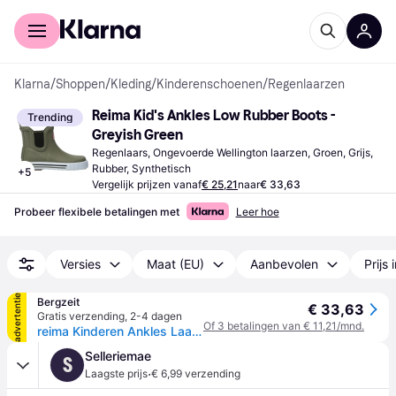
Voor shoppers
Voor bedrijven
Klarna
/
Shoppen
/
Kleding
/
Kinderenschoenen
/
Regenlaarzen
Reima Kid's Ankles Low Rubber Boots - 
Trending
Greyish Green
Regenlaars, Ongevoerde Wellington laarzen, Groen, Grijs, 
Rubber, Synthetisch
+
5
Vergelijk prijzen vanaf
€ 25,21
naar
€ 33,63
Probeer flexibele betalingen met
Leer hoe
Versies
Maat (EU)
Aanbevolen
Prijs 
advertentie
Bergzeit
€ 33,63
Gratis verzending
,
2-4 dagen
Of 3 betalingen van € 11,21/mnd.
reima Kinderen Ankles Laarzen - Groen - 24
Selleriemae
S
·
Laagste prijs
€ 6,99 verzending