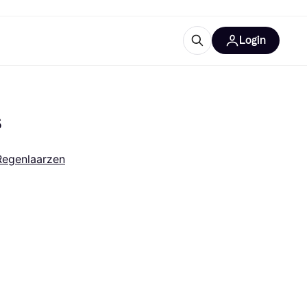
Login
trustingen
IM
s
Regenlaarzen
gorieën