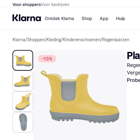
Voor shoppers
Voor bedrijven
Ontdek Klarna
Shop
App
Hulp
Klarna
/
Shoppen
/
Kleding
/
Kinderenschoenen
/
Regenlaarzen
Winkels
Media
B
Pl
Bol
B
-13%
Booki
B
Regen
H&M
B
Kruidv
Verge
Probe
Winkelove