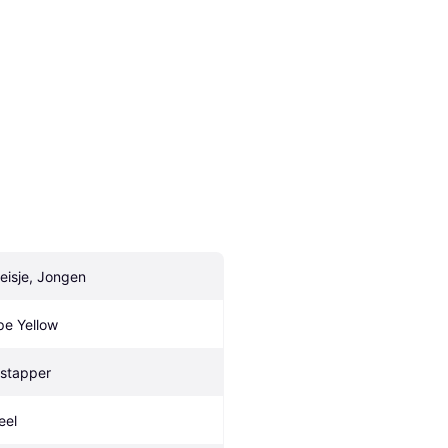
eisje, Jongen
pe Yellow
nstapper
eel