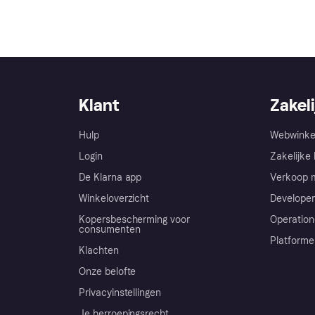
Klant
Zakeli
Hulp
Webwinke
Login
Zakelijke 
De Klarna app
Verkoop m
Winkeloverzicht
Developer
Kopersbescherming voor
Operation
consumenten
Platforme
Klachten
Onze belofte
Privacyinstellingen
Je herroepingsrecht