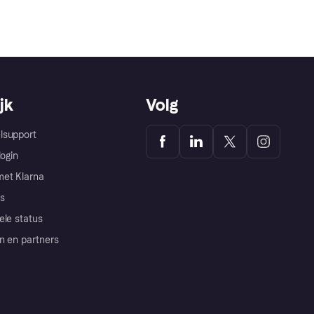
jk
Volg
lsupport
login
et Klarna
s
ele status
n en partners