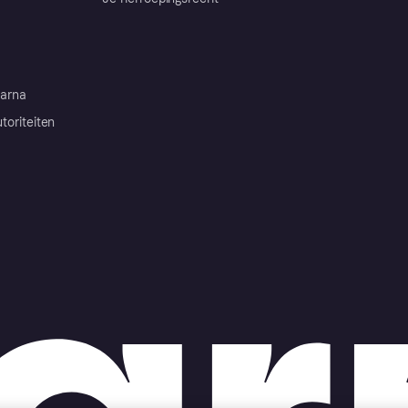
arna
toriteiten