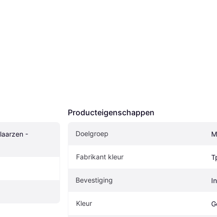
Producteigenschappen
Doelgroep
aarzen - 
M
Fabrikant kleur
T
Bevestiging
I
Kleur
G