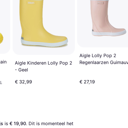
Aigle Lolly Pop 2
Rain
Regenlaarzen Guimau
Aigle Kinderen Lolly Pop 2
- Geel
€ 32,99
€ 27,19
d.
js
 is 
€ 19,90
. Dit is momenteel het 