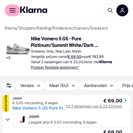
Voor shoppers
Voor bedrijven
Klarna
/
Shoppen
/
Kleding
/
Kinderenschoenen
/
Sneakers
Nike Vomero 5 GS - Pure 
Platinum/Summit White/Dark 
Grey/Metallic Silver
Sneaker, Grijs, Nep Leer, Mesh
Vergelijk prijzen vanaf
€ 69,00
naar
€ 182,95
+
5
Vanaf 3 betalingen van € 23,00/mnd. met
Probeer flexibele betalingen*
Versies
Maat (EU)
Aanbevolen
Prijs 
advertentie
Joom
€ 69,00
€ 5,00 verzending
,
8 dagen
Of 3 betalingen van € 23,00/mnd.
Nike Vomero 5 GS Pure Platinum Metallic Silver Kindersneakers Wit Summit-White Donkergrijs HF6998-002 36.5
Joom
·
Laagste prijs
€ 5,00 verzending
,
8 dagen
€ 69,00