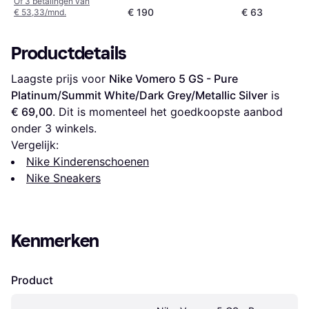
Of 3 betalingen van
Green/Black
€ 190
€ 63
€ 53,33/mnd.
Productdetails
Laagste prijs voor 
Nike Vomero 5 GS - Pure 
Platinum/Summit White/Dark Grey/Metallic Silver
 is 
€ 69,00
. Dit is momenteel het goedkoopste aanbod 
onder 
3
 winkels.
Vergelijk:
Nike Kinderenschoenen
Nike Sneakers
Kenmerken
Product