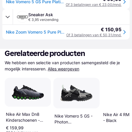
Nike Vomero 5 GS Pure Platinum Metallic Silver Kindersneakers Wit Summit-White Donkergrijs HF6998-002 36.5
Of 3 betalingen van € 23,00/mnd.
Sneaker Ask
€ 3,95 verzending
€ 150,95
Nike Zoom Vomero 5 Pure Platinum Metallic Silver (GS) - Grey
Of 3 betalingen van € 50,31/mnd.
Gerelateerde producten
We hebben een selectie van producten samengesteld die je 
mogelijk interesseren.
Alles weergeven
Nike Air Max Dn8
Nike Air 4 RM
Nike Vomero 5 GS -
Kinderschoenen -
- Black
Photon
Black
€ 159,99
Dust/Black/Vapour