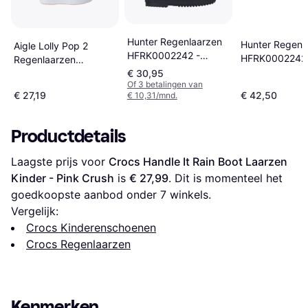
Hunter Regenlaarzen
Hunter Regenl
Aigle Lolly Pop 2
HFRK0002242 -
HFRK0002242-
Regenlaarzen
Blauw
Zwart
Guimauve
€ 30,95
Of 3 betalingen van
€ 27,19
€ 42,50
€ 10,31/mnd.
Productdetails
Laagste prijs voor 
Crocs Handle It Rain Boot Laarzen 
Kinder - Pink Crush
 is 
€ 27,99
. Dit is momenteel het 
goedkoopste aanbod onder 
7
 winkels.
Vergelijk:
Crocs Kinderenschoenen
Crocs Regenlaarzen
Kenmerken