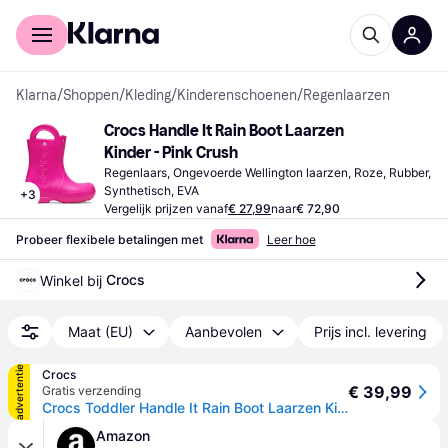
Voor shoppers
Voor bedrijven
Klarna
/
Shoppen
/
Kleding
/
Kinderenschoenen
/
Regenlaarzen
Crocs Handle It Rain Boot Laarzen 
Kinder - Pink Crush
Regenlaars, Ongevoerde Wellington laarzen, Roze, Rubber, 
Synthetisch, EVA
+
3
Vergelijk prijzen vanaf
€ 27,99
naar
€ 72,90
Probeer flexibele betalingen met
Leer hoe
Crocs
Winkel bij 
Maat (EU)
Aanbevolen
Prijs incl. levering
advertentie
Crocs
€ 39,99
Gratis verzending
Crocs Toddler Handle It Rain Boot Laarzen Kinder Pink Crush 23
Amazon