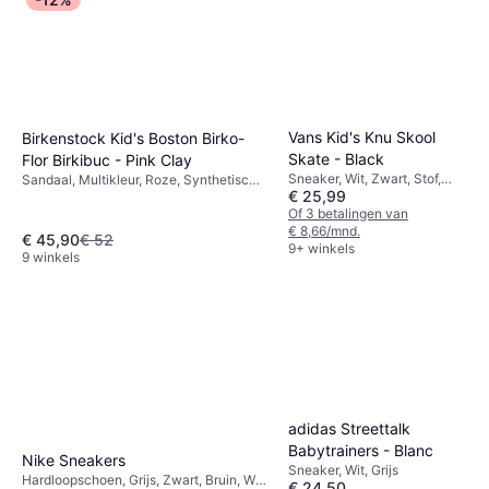
Vans Kid's Knu Skool
Birkenstock Kid's Boston Birko-
Skate - Black
Flor Birkibuc - Pink Clay
Sneaker, Wit, Zwart, Stof,
Sandaal, Multikleur, Roze, Synthetisch,
€ 25,99
Canvas, Textiel, Leer, Suède
Leer, Nep Leer, Kurk, Suède, Nubuck
Of 3 betalingen van
€ 8,66/mnd.
€ 45,90
€ 52
9+ winkels
9 winkels
adidas Streettalk
Babytrainers - Blanc
Nike Sneakers
Sneaker, Wit, Grijs
Hardloopschoen, Grijs, Zwart, Bruin, Wit,
€ 24,50