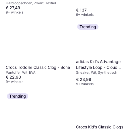
Hardloopschoen, Zwart, Textiel
€ 27,49
€ 137
9+ winkels
9+ winkels
Trending
adidas Kid's Advantage
Lifestyle Loop - Cloud
Crocs Toddler Classic Clog - Bone
Sneaker, Wit, Synthetisch
Pantoffel, Wit, EVA
White / Real Pink / Core
€ 22,90
Black
€ 23,99
9+ winkels
9+ winkels
Trending
Crocs Kid's Classic Clogs