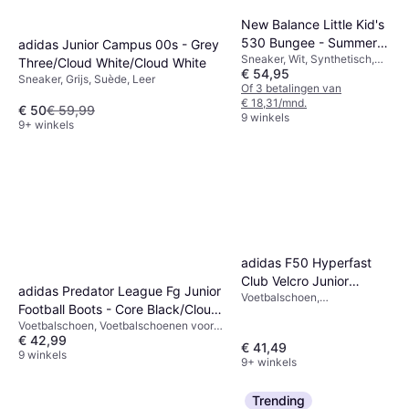
New Balance Little Kid's
530 Bungee - Summer
adidas Junior Campus 00s - Grey
Sneaker, Wit, Synthetisch,
Fog/Nimbus Cloud/Navy
Three/Cloud White/Cloud White
€ 54,95
Mesh
Sneaker, Grijs, Suède, Leer
Of 3 betalingen van
€ 18,31/mnd.
€ 50
€ 59,99
9 winkels
9+ winkels
adidas F50 Hyperfast
Club Velcro Junior
adidas Predator League Fg Junior
Voetbalschoen,
Football Boots - Wit
Football Boots - Core Black/Cloud
Voetbalschoenen voor
Voetbalschoen, Voetbalschoenen voor
kunstgras, Voetbalschoenen
White/Lucid Red
€ 42,99
harde ondergrond, Wit, Zwart, Rood,
voor harde ondergrond,
€ 41,49
Mesh, Textiel, Synthetisch
9 winkels
Blauw, Roze, Paars, Wit,
9+ winkels
Multikleur, Synthetisch, Leer,
Rubber, Nep Leer
Trending