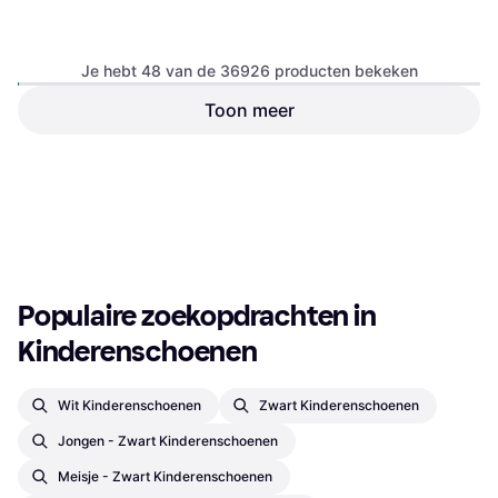
Je hebt 48 van de 36926 producten bekeken
Nike P-6000
Toon meer
Kindersneakers Leer -
adidas Originals Handball Spezial
Sneaker, Wit, Grijs, Zilver,
Grey
Junior - Collegiate Navy/Clear
€ 89,99
Textiel, Mesh, Leer
Indoorschoen, Blauw, Leer, Suède,
Sky/Gum
Of 3 betalingen van
Synthetisch
€ 29,99/mnd.
€ 72
9+ winkels
9+ winkels
1
2
3
...
387
...
770
Populaire zoekopdrachten in 
Kinderenschoenen
Wit Kinderenschoenen
Zwart Kinderenschoenen
Jongen - Zwart Kinderenschoenen
Meisje - Zwart Kinderenschoenen