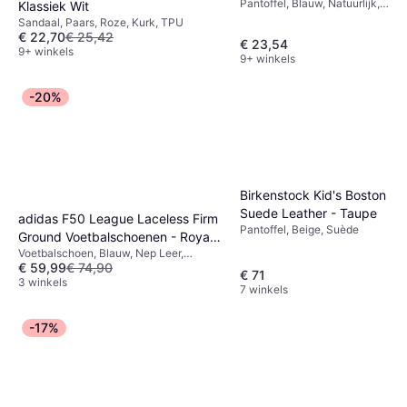
Pantoffel, Blauw, Natuurlijk,
Klassiek Wit
Synthetisch, EVA
Sandaal, Paars, Roze, Kurk, TPU
€ 22,70
€ 25,42
€ 23,54
9+ winkels
9+ winkels
-20%
Birkenstock Kid's Boston
Suede Leather - Taupe
adidas F50 League Laceless Firm
Pantoffel, Beige, Suède
Ground Voetbalschoenen - Royal
Voetbalschoen, Blauw, Nep Leer,
Blue/Koningsblauw/Neongeel/Grijs
€ 59,99
€ 74,90
Synthetisch
€ 71
3 winkels
7 winkels
-17%