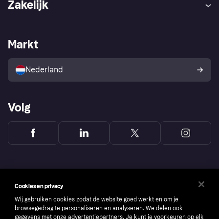
Zakelijk
Login
Onze belofte
Webwinkelsupport
Developers
De Klarna app
Privacyinstellingen
Zakelijke login
Operationele status
Markt
Winkeloverzicht
Je herroepingsrecht
Verkoop met Klarna
Platformen en partners
Kopersbescherming voor
consumenten
Nederland
Volg
Cookies en privacy
Wij gebruiken cookies zodat de website goed werkt en om je
browsegedrag te personaliseren en analyseren. We delen ook
gegevens met onze advertentiepartners. Je kunt je voorkeuren op elk