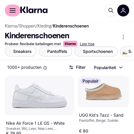
Voor shoppers
Voor bedrijven
Klarna
/
Shoppen
/
Kleding
/
Kinderenschoenen
Kinderenschoenen
Probeer flexibele betalingen met
Leer hoe
Sneakers
Pantoffels
Sportschoenen
Sa
1000+ producten
Filter
Populariteit
Populair
UGG Kid's Tazz - Sand
Pantoffel, Beige, Suède
Nike Air Force 1 LE GS - White
Sneaker, Wit, Leer, Nep Leer,
€ 80
€ 79,95
Synthetisch