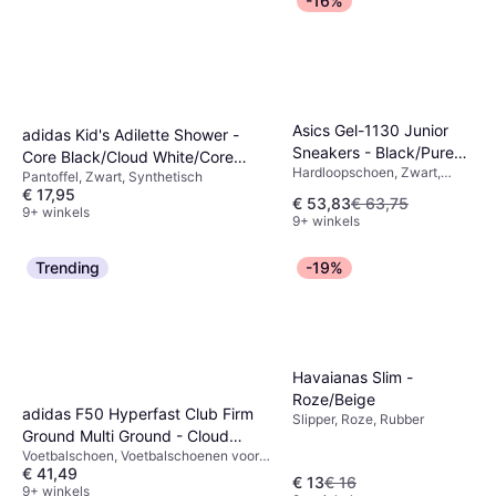
-16%
Asics Gel-1130 Junior
adidas Kid's Adilette Shower -
Sneakers - Black/Pure
Core Black/Cloud White/Core
Hardloopschoen, Zwart,
Silver
Pantoffel, Zwart, Synthetisch
Black
Synthetisch, Mesh, Nep Leer,
€ 17,95
€ 53,83
€ 63,75
Textiel
9+ winkels
9+ winkels
Trending
-19%
Havaianas Slim -
Roze/Beige
adidas F50 Hyperfast Club Firm
Slipper, Roze, Rubber
Ground Multi Ground - Cloud
Voetbalschoen, Voetbalschoenen voor
White/Solar Purple/Solar Turbo
€ 41,49
harde ondergrond, Multikleur, Wit,
€ 13
€ 16
Blauw, Synthetisch, Leer
9+ winkels