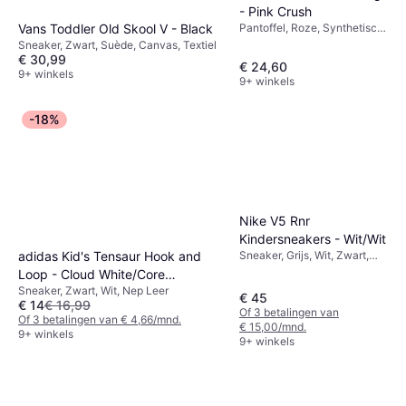
- Pink Crush
Vans Toddler Old Skool V - Black
Pantoffel, Roze, Synthetisch,
Kunststof, EVA
Sneaker, Zwart, Suède, Canvas, Textiel
€ 30,99
€ 24,60
9+ winkels
9+ winkels
-18%
Nike V5 Rnr
Kindersneakers - Wit/Wit
Sneaker, Grijs, Wit, Zwart,
adidas Kid's Tensaur Hook and
Multikleur, Mesh, Textiel, Nep
Loop - Cloud White/Core
Leer, Stof, Synthetisch
Sneaker, Zwart, Wit, Nep Leer
Black/Core Black
€ 45
€ 14
€ 16,99
Of 3 betalingen van
Of 3 betalingen van € 4,66/mnd.
€ 15,00/mnd.
9+ winkels
9+ winkels