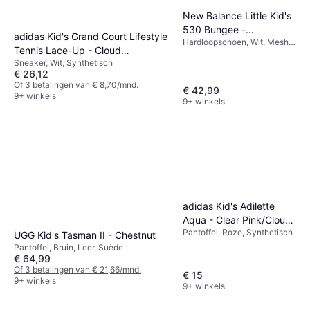
New Balance Little Kid's
530 Bungee -
adidas Kid's Grand Court Lifestyle
Hardloopschoen, Wit, Mesh,
White/Natural
Tennis Lace-Up - Cloud
Synthetisch
Indigo/Silver Metallic
Sneaker, Wit, Synthetisch
White/Core Black
€ 26,12
Of 3 betalingen van € 8,70/mnd.
€ 42,99
9+ winkels
9+ winkels
adidas Kid's Adilette
Aqua - Clear Pink/Cloud
Pantoffel, Roze, Synthetisch
White/Clear Pink
UGG Kid's Tasman II - Chestnut
Pantoffel, Bruin, Leer, Suède
€ 64,99
Of 3 betalingen van € 21,66/mnd.
€ 15
9+ winkels
9+ winkels