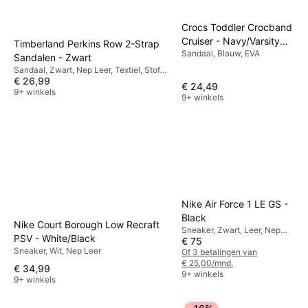
Crocs Toddler Crocband
Cruiser - Navy/Varsity
Timberland Perkins Row 2-Strap
Sandaal, Blauw, EVA
Red
Sandalen - Zwart
Sandaal, Zwart, Nep Leer, Textiel, Stof,
€ 26,99
Leer, EVA, Synthetisch
€ 24,49
9+ winkels
9+ winkels
Nike Air Force 1 LE GS -
Black
Nike Court Borough Low Recraft
Sneaker, Zwart, Leer, Nep
PSV - White/Black
€ 75
Leer
Sneaker, Wit, Nep Leer
Of 3 betalingen van
€ 25,00/mnd.
€ 34,99
9+ winkels
9+ winkels