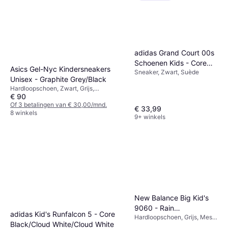
adidas Grand Court 00s
Schoenen Kids - Core
Asics Gel-Nyc Kindersneakers
Sneaker, Zwart, Suède
Black/Off White/Gum
Unisex - Graphite Grey/Black
Hardloopschoen, Zwart, Grijs,
€ 90
Synthetisch, Leer, Mesh
Of 3 betalingen van € 30,00/mnd.
€ 33,99
8 winkels
9+ winkels
New Balance Big Kid's
9060 - Rain
adidas Kid's Runfalcon 5 - Core
Hardloopschoen, Grijs, Mesh,
Cloud/Castlerock
Black/Cloud White/Cloud White
Suède, Leer