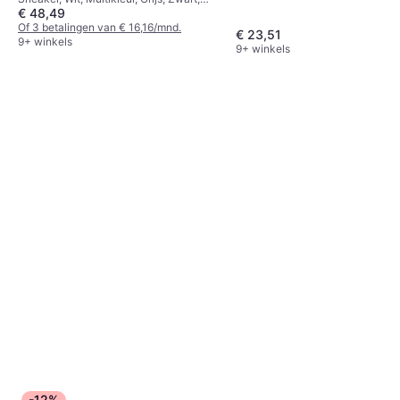
€ 48,49
Nep Leer, Synthetisch, Mesh, Stof,
Textiel
Of 3 betalingen van € 16,16/mnd.
€ 23,51
9+ winkels
9+ winkels
-12%