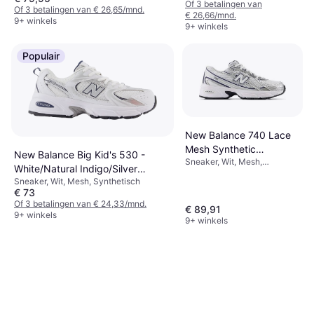
Of 3 betalingen van
Of 3 betalingen van € 26,65/mnd.
€ 26,66/mnd.
9+ winkels
9+ winkels
Populair
New Balance 740 Lace
Mesh Synthetic
New Balance Big Kid's 530 -
Sneaker, Wit, Mesh,
Kindersneakers -
White/Natural Indigo/Silver
Synthetisch
Blauw/White
Sneaker, Wit, Mesh, Synthetisch
Metallic
€ 73
Of 3 betalingen van € 24,33/mnd.
€ 89,91
9+ winkels
9+ winkels