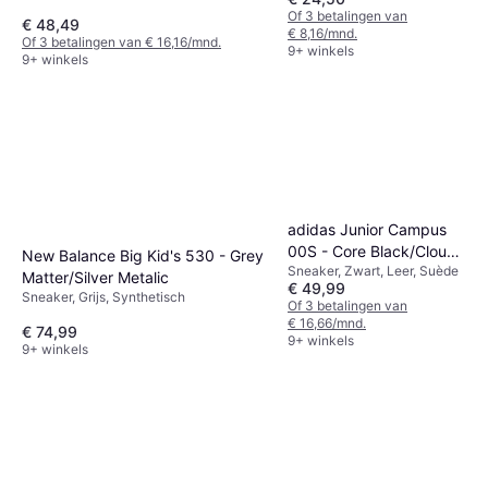
Multikleur, Mesh, Textiel, Nep Leer, Stof,
Of 3 betalingen van
€ 48,49
Synthetisch
€ 8,16/mnd.
Of 3 betalingen van € 16,16/mnd.
9+ winkels
9+ winkels
adidas Junior Campus
00S - Core Black/Cloud
New Balance Big Kid's 530 - Grey
Sneaker, Zwart, Leer, Suède
White/Cloud White
Matter/Silver Metalic
€ 49,99
Sneaker, Grijs, Synthetisch
Of 3 betalingen van
€ 16,66/mnd.
€ 74,99
9+ winkels
9+ winkels