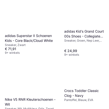
adidas Kid's Grand Court
adidas Superstar II Schoenen
00s Shoes - Collegiate
Kids - Core Black/Cloud White
Sneaker, Groen, Nep Leer,
Green/Off White/Gum
Leer, Suède
Sneaker, Zwart
€ 71,91
€ 24,99
9+ winkels
9+ winkels
Crocs Toddler Classic
Clog - Navy
Nike V5 RNR Kleuterschoenen -
Pantoffel, Blauw, EVA
Wit
Sneaker, Wit, Multikleur, Grijs, Zwart,