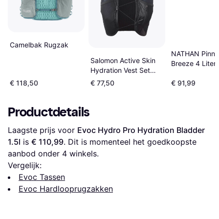
Camelbak Rugzak
NATHAN Pinna
Salomon Active Skin
Breeze 4 Liter
Hydration Vest Set
Grijs
Woman - Zwart
€ 118,50
€ 77,50
€ 91,99
Productdetails
Laagste prijs voor 
Evoc Hydro Pro Hydration Bladder 
1.5l
 is 
€ 110,99
. Dit is momenteel het goedkoopste 
aanbod onder 
4
 winkels.
Vergelijk:
Evoc Tassen
Evoc Hardlooprugzakken