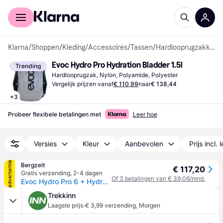
Voor shoppers
Voor bedrijven
Klarna
/
Shoppen
/
Kleding
/
Accessoires
/
Tassen
/
Hardlooprugzakken
Evoc Hydro Pro Hydration Bladder 1.5l
Trending
Hardlooprugzak, Nylon, Polyamide, Polyester
Vergelijk prijzen vanaf
€ 110,99
naar
€ 138,44
+
3
Probeer flexibele betalingen met
Leer hoe
Versies
Kleur
Aanbevolen
Prijs incl. 
advertentie
Bergzeit
€ 117,20
Gratis verzending
,
2-4 dagen
Of 3 betalingen van € 39,06/mnd.
Evoc Hydro Pro 6 + Hydration Bladder 1.5 Rugzak - Grijs
Trekkinn
·
Laagste prijs
€ 3,99 verzending
,
Morgen