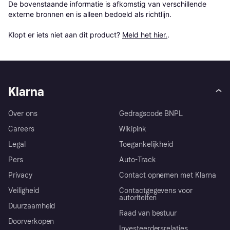
De bovenstaande informatie is afkomstig van verschillende 
externe bronnen en is alleen bedoeld als richtlijn.

Klopt er iets niet aan dit product? 
Meld het hier.
.
Klarna
Over ons
Gedragscode BNPL
Careers
Wikipink
Legal
Toegankelijkheid
Pers
Auto-Track
Privacy
Contact opnemen met Klarna
Veiligheid
Contactgegevens voor
autoriteiten
Duurzaamheid
Raad van bestuur
Doorverkopen
Investeerdersrelaties