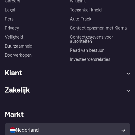
Careers
Wikipink
Legal
Toegankelijkheid
Pers
Auto-Track
Privacy
Contact opnemen met Klarna
Veiligheid
Contactgegevens voor
autoriteiten
Duurzaamheid
Raad van bestuur
Doorverkopen
Investeerdersrelaties
Klant
Hulp
Klachten
Zakelijk
Login
Onze belofte
Webwinkelsupport
Developers
De Klarna app
Privacyinstellingen
Zakelijke login
Operationele status
Markt
Winkeloverzicht
Je herroepingsrecht
Verkoop met Klarna
Platformen en partners
Kopersbescherming voor
consumenten
Nederland