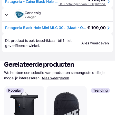
Patagonia - Zaino Black Hole Mini MLC - Heren - Sport - Zwart - Maat: ONE Size
Of 3 betalingen van € 66,16/mnd.
Carldenig
2 dagen
€ 199,00
Patagonia Black Hole Mini MLC 30L (Maat - OS, Kleur - Black w/Black)
Dit product is ook beschikbaar bij 
1
 niet 
Alles weergeven
geverifieerde 
winkel
.
Gerelateerde producten
We hebben een selectie van producten samengesteld die je 
mogelijk interesseren.
Alles weergeven
Populair
Trending