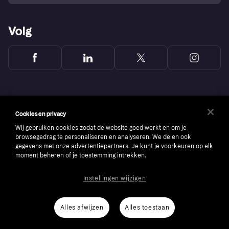
Volg
Cookies en privacy
Wij gebruiken cookies zodat de website goed werkt en om je
browsegedrag te personaliseren en analyseren. We delen ook
gegevens met onze advertentiepartners. Je kunt je voorkeuren op elk
moment beheren of je toestemming intrekken.
Instellingen wijzigen
Copyright © 2005-2026 Klarna Bank AB (publ). Headquarters: Stockholm, Sweden. All
rights reserved. Klarna Bank AB (publ). Sveavägen 46, 111 34 Stockholm. Organization
number: 556737-0431
Alles afwijzen
Alles toestaan
Cookies
Klarna.com