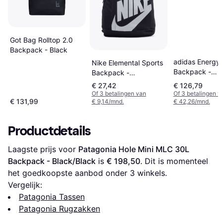
Got Bag Rolltop 2.0
Backpack - Black
adidas Energy
Nike Elemental Sports
Backpack -
Backpack -
Black/White
Black/White
€ 27,42
€ 126,79
Of 3 betalingen van
Of 3 betalingen 
€ 131,99
€ 9,14/mnd.
€ 42,26/mnd.
Productdetails
Laagste prijs voor 
Patagonia Hole Mini MLC 30L 
Backpack - Black/Black
 is 
€ 198,50
. Dit is momenteel 
het goedkoopste aanbod onder 
3
 winkels.
Vergelijk:
Patagonia Tassen
Patagonia Rugzakken