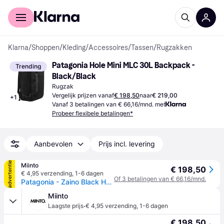
Voor shoppers
Voor bedrijven
Klarna
/
Shoppen
/
Kleding
/
Accessoires
/
Tassen
/
Rugzakken
Patagonia Hole Mini MLC 30L Backpack - 
Trending
Black/Black
Rugzak
Vergelijk prijzen vanaf
€ 198,50
naar
€ 219,00
+
1
Vanaf 3 betalingen van € 66,16/mnd. met
Probeer flexibele betalingen*
Aanbevolen
Prijs incl. levering
advertentie
Miinto
€ 198,50
€ 4,95 verzending
,
1-6 dagen
Of 3 betalingen van € 66,16/mnd.
Patagonia - Zaino Black Hole Mini MLC - Heren - Sport - Zwart - Maat: ONE Size
Miinto
·
Laagste prijs
€ 4,95 verzending
,
1-6 dagen
€ 198,50