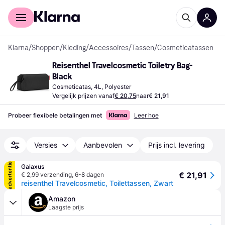
Voor shoppers
Voor bedrijven
Klarna
/
Shoppen
/
Kleding
/
Accessoires
/
Tassen
/
Cosmeticatassen
Reisenthel Travelcosmetic Toiletry Bag-
Black
Cosmeticatas, 4L, Polyester
Vergelijk prijzen vanaf
€ 20,75
naar
€ 21,91
Probeer flexibele betalingen met
Leer hoe
Versies
Aanbevolen
Prijs incl. levering
advertentie
Galaxus
€ 21,91
€ 2,99 verzending
,
6-8 dagen
reisenthel Travelcosmetic, Toilettassen, Zwart
Amazon
Laagste prijs