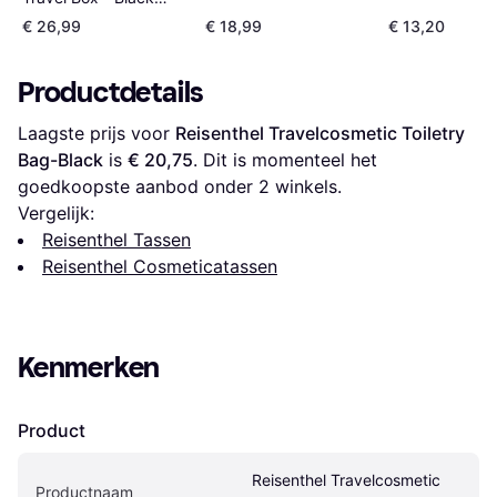
Schwarz
Flowerp
Quilt
€ 26,99
€ 18,99
€ 13,20
Productdetails
Laagste prijs voor 
Reisenthel Travelcosmetic Toiletry 
Bag-Black
 is 
€ 20,75
. Dit is momenteel het 
goedkoopste aanbod onder 
2
 winkels.
Vergelijk:
Reisenthel Tassen
Reisenthel Cosmeticatassen
Kenmerken
Product
Reisenthel Travelcosmetic 
Productnaam