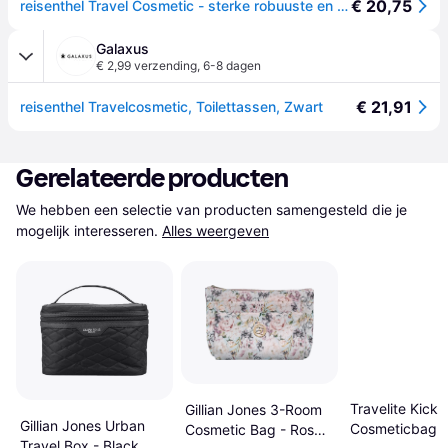
€ 20,75
reisenthel Travel Cosmetic - sterke robuuste en praktische reiscosmeticatas, polsband, waterafstotend materiaal, zwart, 26 cm, cosmeticakoffer
Galaxus
€ 2,99 verzending
,
6-8 dagen
€ 21,91
reisenthel Travelcosmetic, Toilettassen, Zwart
Gerelateerde producten
We hebben een selectie van producten samengesteld die je 
mogelijk interesseren.
Alles weergeven
Travelite Kick 
Gillian Jones 3-Room
Gillian Jones Urban
Cosmeticbag -
Cosmetic Bag - Rose
Travel Box - Black