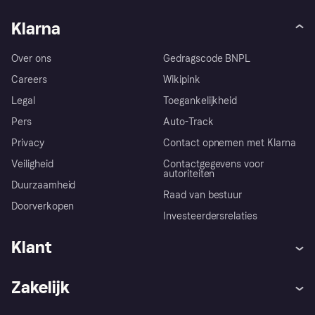
Klarna
Over ons
Gedragscode BNPL
Careers
Wikipink
Legal
Toegankelijkheid
Pers
Auto-Track
Privacy
Contact opnemen met Klarna
Veiligheid
Contactgegevens voor
autoriteiten
Duurzaamheid
Raad van bestuur
Doorverkopen
Investeerdersrelaties
Klant
Hulp
Klachten
Zakelijk
Login
Onze belofte