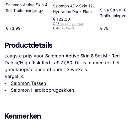
Salomon Active Skin 4
Salomon ADV Skin 12L
Silva Strive 10
Set Trailrunningrugzak
Hydration Pack Flame
Trailrunningve
- Rood
- Scarlet/Haute Red
€ 122,20
Of 3 betalingen van
€ 73,99
€ 78
€ 40,73/mnd.
Productdetails
Laagste prijs voor 
Salomon Active Skin 8 Set M - Red 
Dahlia/High Risk Red
 is 
€ 77,60
. Dit is momenteel het 
goedkoopste aanbod onder 
3
 winkels.
Vergelijk:
Salomon Tassen
Salomon Hardlooprugzakken
Kenmerken