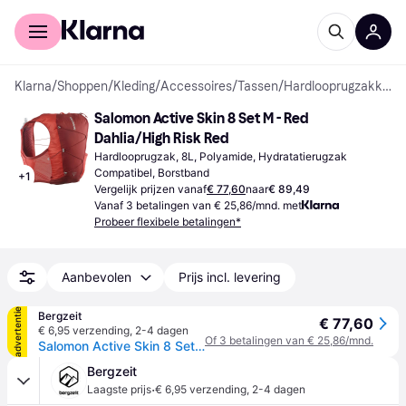
Voor shoppers
Voor bedrijven
Klarna
/
Shoppen
/
Kleding
/
Accessoires
/
Tassen
/
Hardlooprugzakken
Salomon Active Skin 8 Set M - Red 
Dahlia/High Risk Red
Hardlooprugzak, 8L, Polyamide, Hydratatierugzak 
Compatibel, Borstband
+
1
Vergelijk prijzen vanaf
€ 77,60
naar
€ 89,49
Vanaf 3 betalingen van € 25,86/mnd. met
Probeer flexibele betalingen*
Aanbevolen
Prijs incl. levering
advertentie
Bergzeit
€ 77,60
€ 6,95 verzending
,
2-4 dagen
Of 3 betalingen van € 25,86/mnd.
Salomon Active Skin 8 Set Trailrunningrugzak - Rood
Bergzeit
·
Laagste prijs
€ 6,95 verzending
,
2-4 dagen