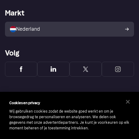
Webwinkelsupport
Developers
De Klarna app
Privacyinstellingen
Zakelijke login
Operationele status
Markt
Winkeloverzicht
Je herroepingsrecht
Verkoop met Klarna
Platformen en partners
Kopersbescherming voor
consumenten
Nederland
Volg
Cookies en privacy
Wij gebruiken cookies zodat de website goed werkt en om je
browsegedrag te personaliseren en analyseren. We delen ook
gegevens met onze advertentiepartners. Je kunt je voorkeuren op elk
moment beheren of je toestemming intrekken.